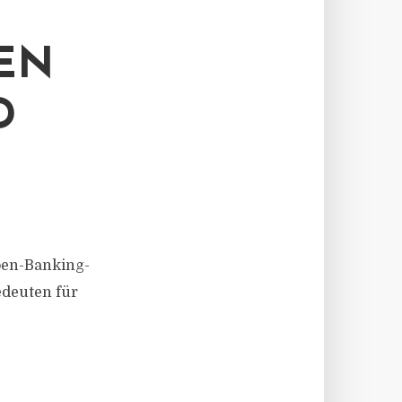
EN
D
pen-Banking-
deuten für