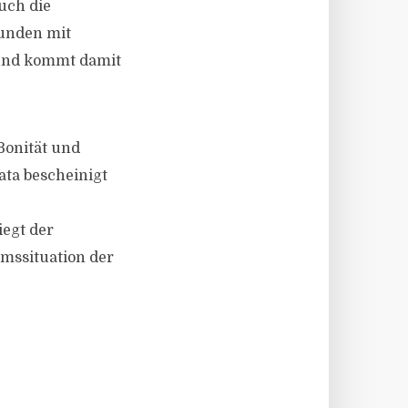
uch die
kunden mit
) und kommt damit
Bonität und
ata bescheinigt
iegt der
mssituation der