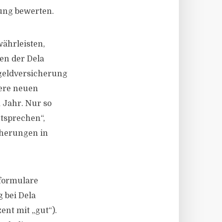
ung bewerten.
währleisten,
en der Dela
egeldversicherung
sere neuen
 Jahr. Nur so
tsprechen“,
cherungen in
sformulare
 bei Dela
ent mit „gut“).