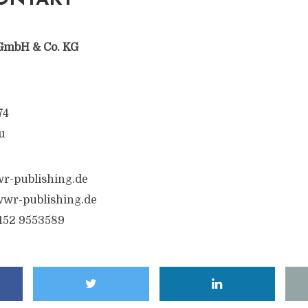
ONTAKT
GmbH & Co. KG
74
u
r-publishing.de
wr-publishing.de
6152 9553589