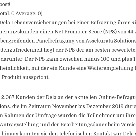
post!
otal:
0
Average:
0
]
 Dela Lebensversicherungen bei einer Befragung ihrer R
herungskunden einen Net Promoter Score (NPS) von 44,7
übergreifenden Panelbefragung von Assekurata Solution
enzufriedenheit liegt der NPS der am besten bewertet
h darunter. Der NPS kann zwischen minus 100 und plus 
heinlichkeit, mit der ein Kunde eine Weiterempfehlung 
n Produkt ausspricht.
2.067 Kunden der Dela an der aktuellen Online-Befrag
tions, die im Zeitraum November bis Dezember 2019 dur
m Rahmen der Umfrage wurden die Teilnehmer um ihre
 Antragsstellung und der Bearbeitungsdauer beim Versi
 hinaus konnten sie den telefonischen Kontakt zur Dela 