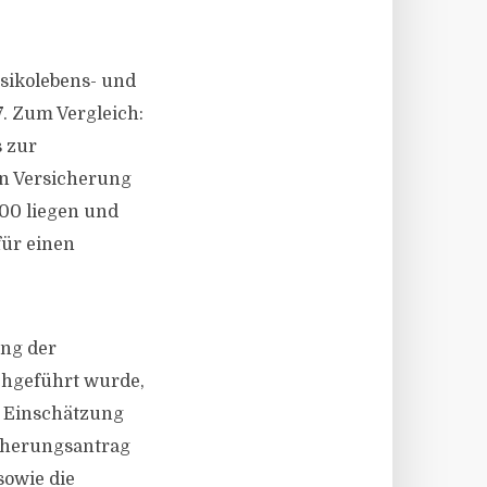
isikolebens- und
. Zum Vergleich:
s zur
en Versicherung
100 liegen und
für einen
ung der
chgeführt wurde,
 Einschätzung
cherungsantrag
sowie die