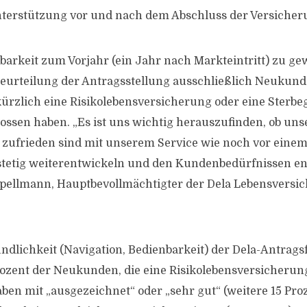
terstützung vor und nach dem Abschluss der Versicher
barkeit zum Vorjahr (ein Jahr nach Markteintritt) zu ge
eurteilung der Antragsstellung ausschließlich Neukund
t kürzlich eine Risikolebensversicherung oder eine Sterb
lossen haben. „Es ist uns wichtig herauszufinden, ob un
ufrieden sind mit unserem Service wie noch vor einem
stetig weiterentwickeln und den Kundenbedürfnissen en
apellmann, Hauptbevollmächtigter der Dela Lebensversi
ndlichkeit (Navigation, Bedienbarkeit) der Dela-Antrag
rozent der Neukunden, die eine Risikolebensversicherung
ben mit „ausgezeichnet“ oder „sehr gut“ (weitere 15 Proz