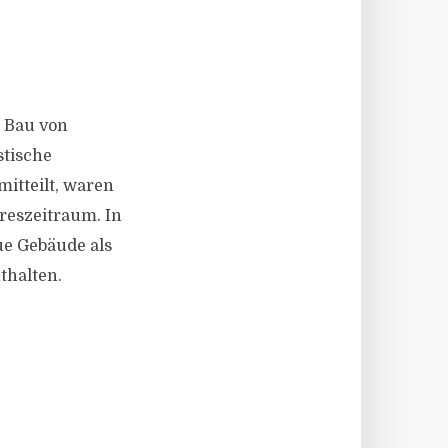
 Bau von
stische
itteilt, waren
reszeitraum. In
e Gebäude als
halten.