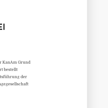
EI
der KanAm Grund
t bestellt
ftsführung der
agegesellschaft