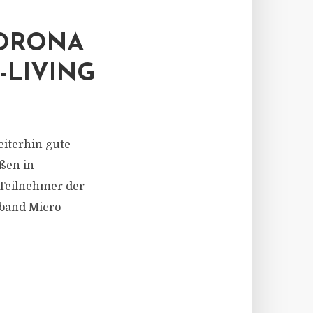
ORONA
-LIVING
eiterhin gute
ßen in
 Teilnehmer der
rband Micro-