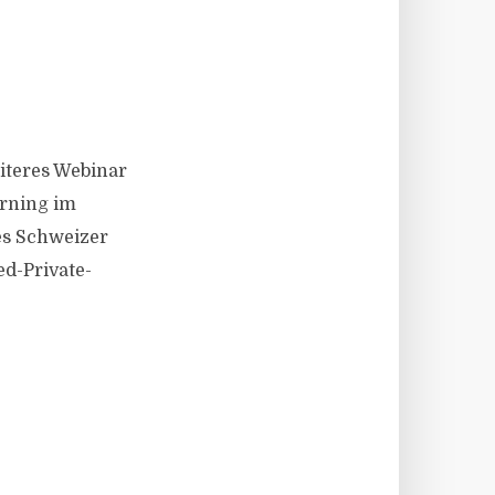
iteres Webinar
Arning im
es Schweizer
ed-Private-