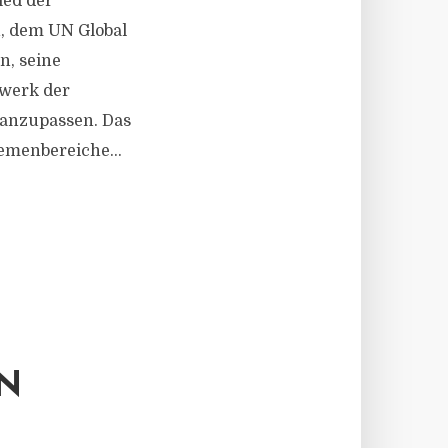
ied der
n, dem UN Global
n, seine
nwerk der
 anzupassen. Das
emenbereiche...
N