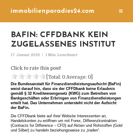
immobilienparadies24.com
BAFIN: CFFDBANK KEIN
ZUGELASSENES INSTITUT
17. Januar 2019
1 Min. Lesedauer
Click to rate this post!
[Total:
0
Average:
0
]
Die Bundesanstalt für Finanzdienstleistungsaufsicht (BaFin)
weist darauf hin, dass sie der CFFDbank keine Erlaubnis
gemäß § 32 Kreditwesengesetz (KWG) zum Betreiben von
Bankgeschäften oder Erbringen von Finanzdienstleistungen
erteilt hat. Das Unternehmen untersteht nicht der Aufsicht
der BaFin.
Die CFFDbank biete auf ihrer Website Interessenten an,
Handelskonten zu eröffnen um mit Forex, Differenzkontrakten
(Contracts for Difference – CFD) auf Aktien und Rohstoffen (Gold
und Silber) zu handeln beziehungsweise zu „traden“.