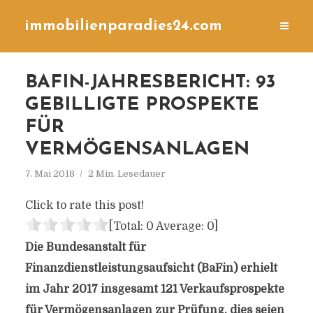
immobilienparadies24.com
BAFIN-JAHRESBERICHT: 93
GEBILLIGTE PROSPEKTE
FÜR
VERMÖGENSANLAGEN
7. Mai 2018
2 Min. Lesedauer
Click to rate this post!
[Total:
0
Average:
0
]
Die Bundesanstalt für
Finanzdienstleistungsaufsicht (BaFin) erhielt
im Jahr 2017 insgesamt 121 Verkaufsprospekte
für Vermögensanlagen zur Prüfung, dies seien