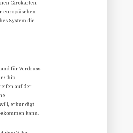
enen Girokarten.
er europäischen
hes System die
land für Verdruss
er Chip
eifen auf der
ine
ill, erkundigt
d bekommen kann.