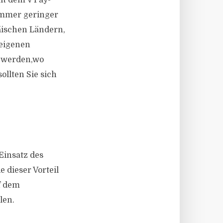
it dem V Pay-
immer geringer
äischen Ländern,
 eigenen
t werden,wo
llten Sie sich
Einsatz des
 dieser Vorteil
f dem
len.