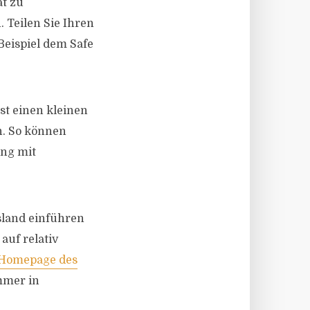
at zu
 Teilen Sie Ihren
Beispiel dem Safe
st einen kleinen
n. So können
ung mit
sland einführen
uf relativ
Homepage des
mmer in