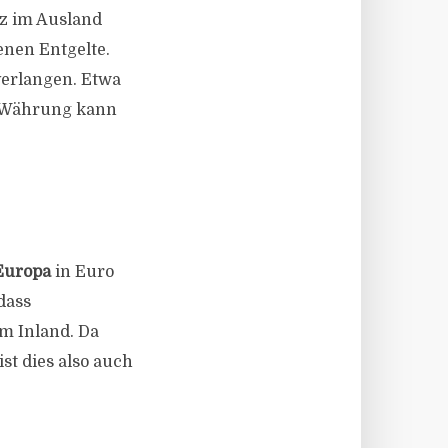
tz im Ausland
genen Entgelte.
verlangen. Etwa
n Währung kann
Europa
in Euro
dass
im Inland. Da
st dies also auch