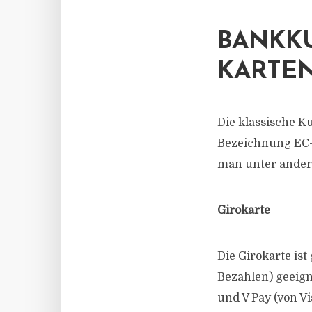
BANKK
KARTE
Die klassische K
Bezeichnung EC-K
man unter ander
Girokarte
Die Girokarte is
Bezahlen) geeign
und V Pay (von V