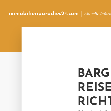
immobilienparadies24.com
Aktuelle Infor
BARG
REIS
RICH