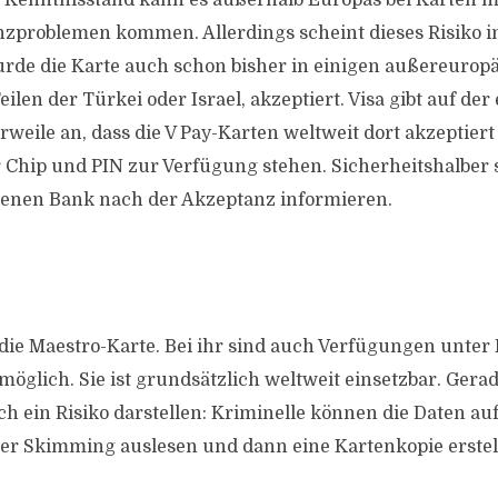
Kenntnisstand kann es außerhalb Europas bei Karten m
nzproblemen kommen. Allerdings scheint dieses Risiko 
rde die Karte auch schon bisher in einigen außereurop
eilen der Türkei oder Israel, akzeptiert. Visa gibt auf der
weile an, dass die V Pay-Karten weltweit dort akzeptier
Chip und PIN zur Verfügung stehen. Sicherheitshalber so
igenen Bank nach der Akzeptanz informieren.
ie Maestro-Karte. Bei ihr sind auch Verfügungen unter 
öglich. Sie ist grundsätzlich weltweit einsetzbar. Gerade
ch ein Risiko darstellen: Kriminelle können die Daten au
er Skimming auslesen und dann eine Kartenkopie erstel