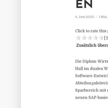
EN
4. Juni 2020
1 Min
Click to rate this 
[T
Zusätzlich übern
Die Diplom-Wirts
Hall im dualen W
Software-Entwick
Abteilungsleiter
Sparbereich mit 
neuen SAP-basi