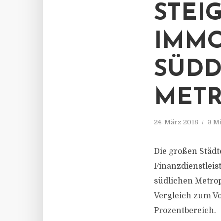
STEI
IMMO
SÜD
MET
24. März 2018
3 M
Die großen Städt
Finanzdienstleist
südlichen Metro
Vergleich zum Vo
Prozentbereich.