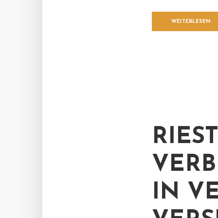
WEITERLESEN
RIES
VERB
IN V