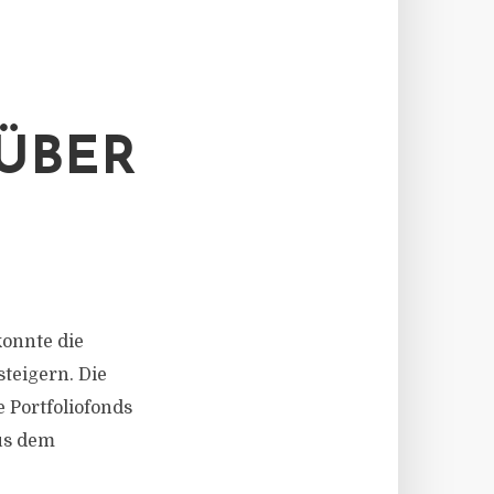
 ÜBER
 konnte die
steigern. Die
 Portfoliofonds
us dem