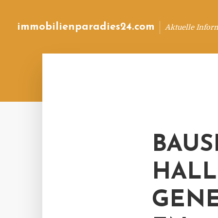
immobilienparadies24.com
Aktuelle Infor
BAUS
HALL
GENE