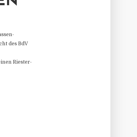
EN
assen-
cht des BdV
inen Riester-