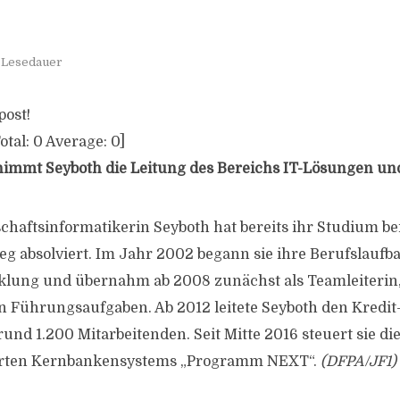
. Lesedauer
post!
otal:
0
Average:
0
]
immt Seyboth die Leitung des Bereichs IT-Lösungen und
chaftsinformatikerin Seyboth hat bereits ihr Studium b
eg absolviert. Im Jahr 2002 begann sie ihre Berufslaufb
lung und übernahm ab 2008 zunächst als Teamleiterin, 
in Führungsaufgaben. Ab 2012 leitete Seyboth den Kredit
rund 1.200 Mitarbeitenden. Seit Mitte 2016 steuert sie d
erten Kernbankensystems „Programm NEXT“.
(DFPA/JF1)