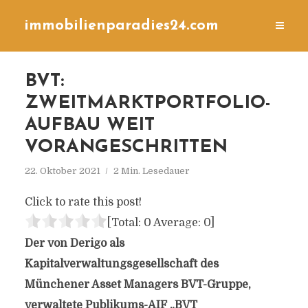
immobilienparadies24.com
BVT:
ZWEITMARKTPORTFOLIO-
AUFBAU WEIT
VORANGESCHRITTEN
22. Oktober 2021
2 Min. Lesedauer
Click to rate this post!
[Total:
0
Average:
0
]
Der von Derigo als
Kapitalverwaltungsgesellschaft des
Münchener Asset Managers BVT-Gruppe,
verwaltete Publikums-AIF „BVT