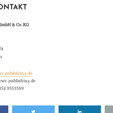
ONTAKT
GmbH & Co. KG
74
u
-publishing.de
wr-publishing.de
6152 9553589