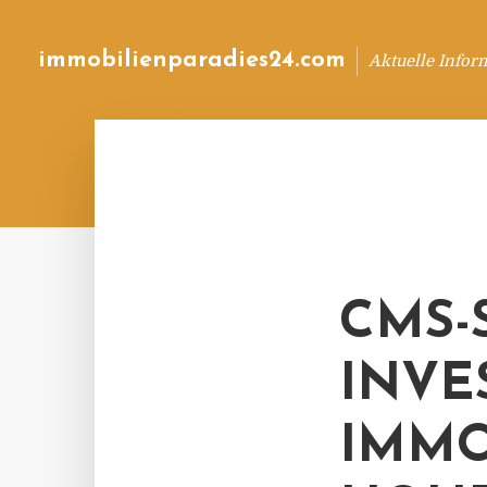
immobilienparadies24.com
Aktuelle Infor
CMS-
INVE
IMMO