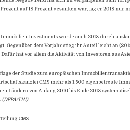
nende Negativtrend hat sich im vergangenen Jahr fort
 Prozent auf 18 Prozent gesunken war, lag er 2018 nur no
r Immobilien-Investments wurde auch 2018 durch auslä
gt. Gegenüber dem Vorjahr stieg ihr Anteil leicht an (201
. Dafür hat vor allem die Aktivität von Investoren aus Asi
uflage der Studie zum europäischen Immobilientransakti
irtschaftskanzlei CMS mehr als 1.500 eigenbetreute Imm
hen Ländern von Anfang 2010 bis Ende 2018 systematis
.
(DFPA/TH1)
tteilung CMS