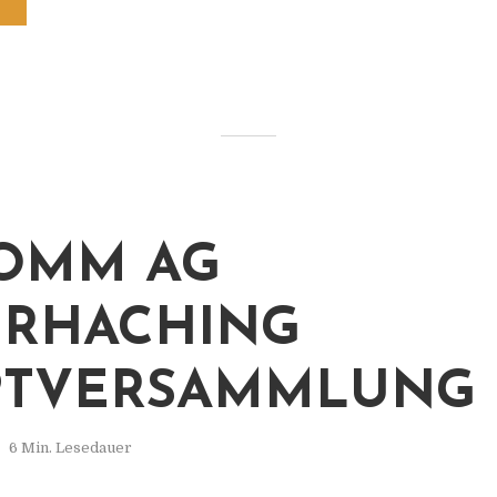
OMM AG
RHACHING
PTVERSAMMLUNG
6 Min. Lesedauer