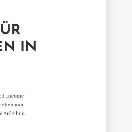
FÜR
EN IN
xed-Income-
leihen aus
e Anleihen.