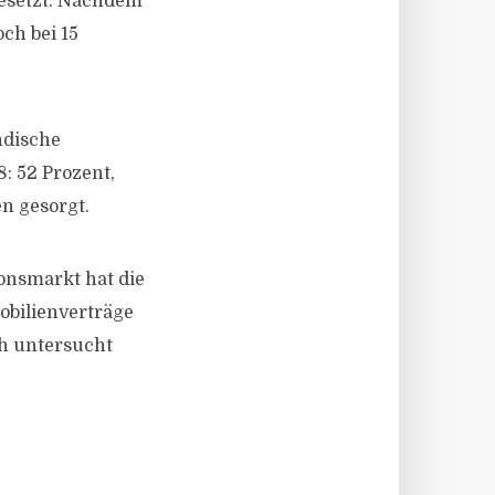
gesetzt. Nachdem
ch bei 15
ndische
8: 52 Prozent,
en gesorgt.
onsmarkt hat die
obilienverträge
ch untersucht