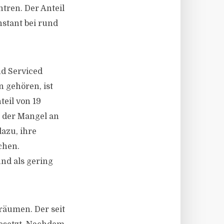
tren. Der Anteil
nstant bei rund
nd Serviced
 gehören, ist
teil von 19
d der Mangel an
azu, ihre
chen.
nd als gering
räumen. Der seit