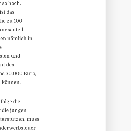
 so hoch.
ist das
ie zu 100
ungsanteil –
en nämlich in
e
osten und
nt des
das 30.000 Euro,
 können.
folge die
t die jungen
erstützen, muss
underwerbsteuer