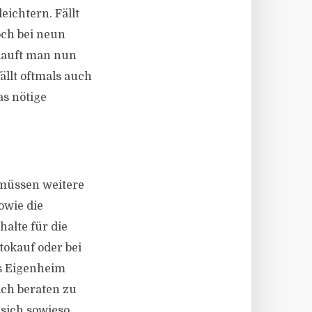
eichtern. Fällt
och bei neun
 Kauft man nun
llt oftmals auch
s nötige
 müssen weitere
owie die
alte für die
tokauf oder bei
s Eigenheim
ch beraten zu
 sich sowieso