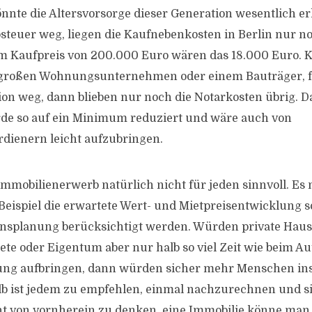
könnte die Altersvorsorge dieser Generation wesentlich erl
teuer weg, liegen die Kaufnebenkosten in Berlin nur n
em Kaufpreis von 200.000 Euro wären das 18.000 Euro.
großen Wohnungsunternehmen oder einem Bauträger, fä
on weg, dann blieben nur noch die Notarkosten übrig. Da
rde so auf ein Minimum reduziert und wäre auch von
dienern leicht aufzubringen.
mmobilienerwerb natürlich nicht für jeden sinnvoll. Es
eispiel die erwartete Wert- und Mietpreisentwicklung s
ensplanung berücksichtigt werden. Würden private Haush
te oder Eigentum aber nur halb so viel Zeit wie beim Au
ung aufbringen, dann würden sicher mehr Menschen in
b ist jedem zu empfehlen, einmal nachzurechnen und si
ht von vornherein zu denken, eine Immobilie könne man