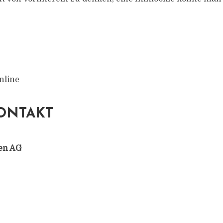
nline
ONTAKT
en AG