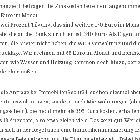
inanziert, betragen die Zinskosten bei einem angenomm
 Euro im Monat.
i Prozent Tilgung, das sind weitere 170 Euro im Monat.
te, die an die Bank zu richten ist, 340 Euro. Als Eigent
ten, die Mieter nicht haben: die WEG-Verwaltung und di
rücklage. Wir rechnen mit 55 Euro im Monat und komm
osten wie Wasser und Heizung kommen noch hinzu, betre
 gleichermaßen.
die Anfrage bei ImmobilienScout24, suchen diesmal abe
igentumswohnungen, sondern nach Mietwohnungen (oh
sschein), die nicht mehr als 395 Euro kosten, erhalten 
18 Angebote, also etwa gleich viele. Das zeigt gut: Wer s
n sich in der Regel auch eine Immobilienfinanzierung lei
nsere Beispielrechnung die Tilgung einbezieht. Dabei ist