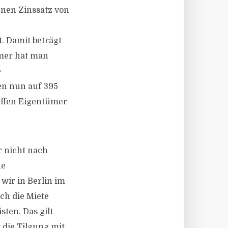
enen Zinssatz von
 Damit beträgt
ümer hat man
e
en nun auf 395
ffen Eigentümer
r nicht nach
ne
wir in Berlin im
ich die Miete
sten. Das gilt
 die Tilgung mit