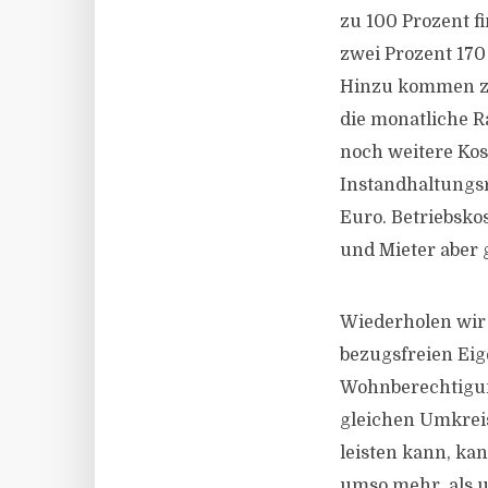
zu 100 Prozent f
zwei Prozent 170
Hinzu kommen zwe
die monatliche Ra
noch weitere Kos
Instandhaltungs
Euro. Betriebsk
und Mieter aber
Wiederholen wir 
bezugsfreien E
Wohnberechtigung
gleichen Umkreis 
leisten kann, kan
umso mehr, als u