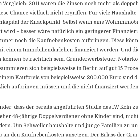
m Vergleich: 2011 waren die Zinsen noch mehr als doppelt
se Chance vielfach nicht ergriffen. Für viele Haushalte 
nkapital der Knackpunkt. Selbst wenn eine Wohnimmobil
t wird – besser wäre natürlich ein geringerer Finanzier
immer noch die Kaufnebenkosten aufbringen. Diese könn
mit einem Immobiliendarlehen finanziert werden. Und di
können beträchtlich sein. Grunderwerbsteuer, Notark
summieren sich beispielsweise in Berlin auf gut 15 Proze
 einem Kaufpreis von beispielsweise 200.000 Euro sind 
tzlich aufbringen müssen und die nicht finanziert werden
nder, dass der bereits angeführten Studie des IW Köln zu
 eher 48-jährige Doppelverdiener ohne Kinder sind, nich
dern. Um Schwellenhaushalte und junge Familien zu unt
alb an den Kaufnebenkosten ansetzen. Der Erlass der Gr