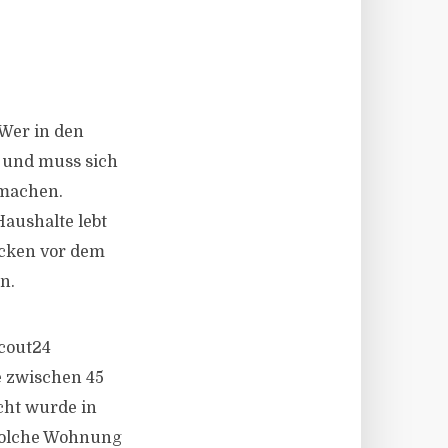
 Wer in den
n und muss sich
 machen.
Haushalte lebt
ecken vor dem
n.
Scout24
e zwischen 45
cht wurde in
solche Wohnung