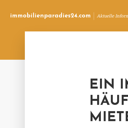
immobilienparadies24.com
Aktuelle Infor
EIN 
HÄUF
MIET