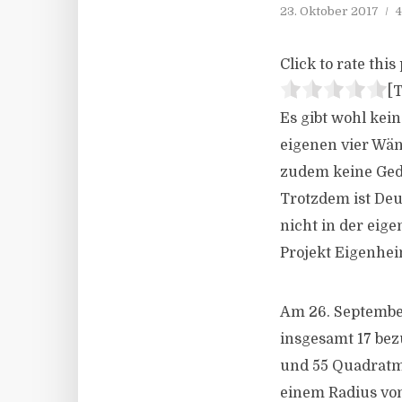
23. Oktober 2017
4
Click to rate this 
[T
Es gibt wohl kei
eigenen vier Wä
zudem keine Ged
Trotzdem ist Deu
nicht in der eig
Projekt Eigenheim
Am 26. September
insgesamt 17 bez
und 55 Quadratm
einem Radius vo