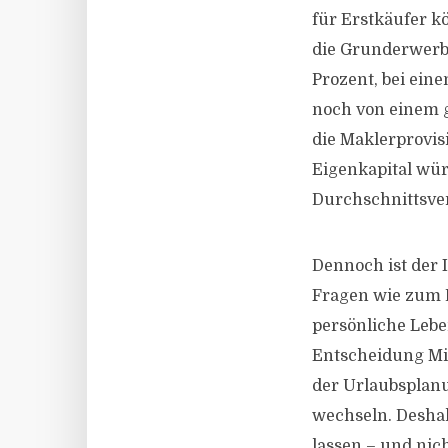
für Erstkäufer 
die Grunderwerbs
Prozent, bei ein
noch von einem 
die Maklerprovisi
Eigenkapital wü
Durchschnittsver
Dennoch ist der I
Fragen wie zum B
persönliche Leb
Entscheidung Mie
der Urlaubsplan
wechseln. Deshal
lassen – und nic