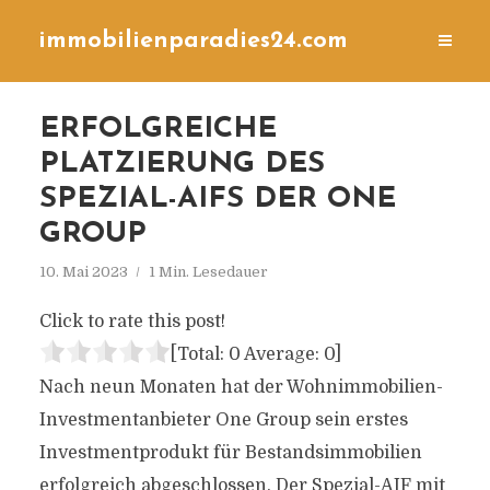
immobilienparadies24.com
ERFOLGREICHE
PLATZIERUNG DES
SPEZIAL-AIFS DER ONE
GROUP
10. Mai 2023
1 Min. Lesedauer
Click to rate this post!
[Total:
0
Average:
0
]
Nach neun Monaten hat der Wohnimmobilien-
Investmentanbieter One Group sein erstes
Investmentprodukt für Bestandsimmobilien
erfolgreich abgeschlossen. Der Spezial-AIF mit