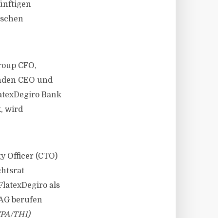
ünftigen
ischen
Group CFO,
enden CEO und
latexDegiro Bank
, wird
y Officer (CTO)
chtsrat
FlatexDegiro als
 AG berufen
PA/TH1)