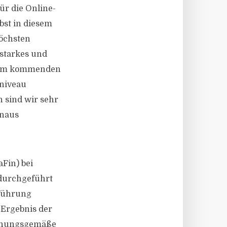
ür die Online-
bst in diesem
öchsten
 starkes und
g. Im kommenden
sniveau
n sind wir sehr
inaus
aFin) bei
durchgeführt
sführung
 Ergebnis der
rdnungsgemäße