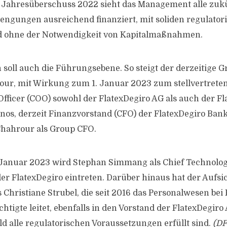
 Jahresüberschuss 2022 sieht das Management alle zuk
ngungen ausreichend finanziert, mit soliden regulator
d ohne der Notwendigkeit von Kapitalmaßnahmen.
 soll auch die Führungsebene. So steigt der derzeitige 
r, mit Wirkung zum 1. Januar 2023 zum stellvertret
Officer (COO) sowohl der FlatexDegiro AG als auch der F
anos, derzeit Finanzvorstand (CFO) der FlatexDegiro Bank
Chahrour als Group CFO.
 Januar 2023 wird Stephan Simmang als Chief Technolog
der FlatexDegiro eintreten. Darüber hinaus hat der Aufsi
 Christiane Strubel, die seit 2016 das Personalwesen bei 
tigte leitet, ebenfalls in den Vorstand der FlatexDegiro
ld alle regulatorischen Voraussetzungen erfüllt sind.
(DF