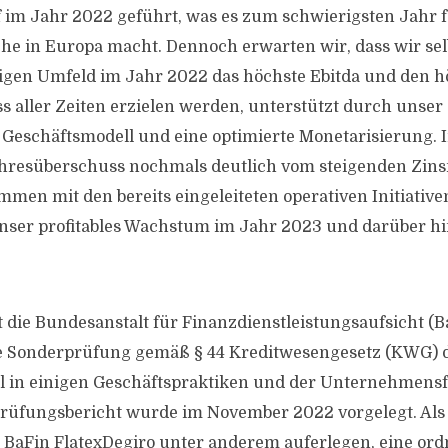
 im Jahr 2022 geführt, was es zum schwierigsten Jahr f
e in Europa macht. Dennoch erwarten wir, dass wir sel
igen Umfeld im Jahr 2022 das höchste Ebitda und den h
 aller Zeiten erzielen werden, unterstützt durch unser
s Geschäftsmodell und eine optimierte Monetarisierun
ahresüberschuss nochmals deutlich vom steigenden Zin
mmen mit den bereits eingeleiteten operativen Initiative
unser profitables Wachstum im Jahr 2023 und darüber h
 die Bundesanstalt für Finanzdienstleistungsaufsicht (B
ne Sonderprüfung gemäß § 44 Kreditwesengesetz (KWG) 
l in einigen Geschäftspraktiken und der Unternehmen
r Prüfungsbericht wurde im November 2022 vorgelegt. Als
e BaFin FlatexDegiro unter anderem auferlegen, eine o