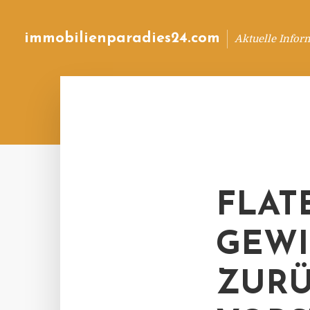
immobilienparadies24.com
Aktuelle Infor
FLAT
GEW
ZURÜ