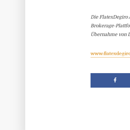
Die FlatexDegiro
Brokerage-Plattf
Übernahme von Deg
www.flatexdegir