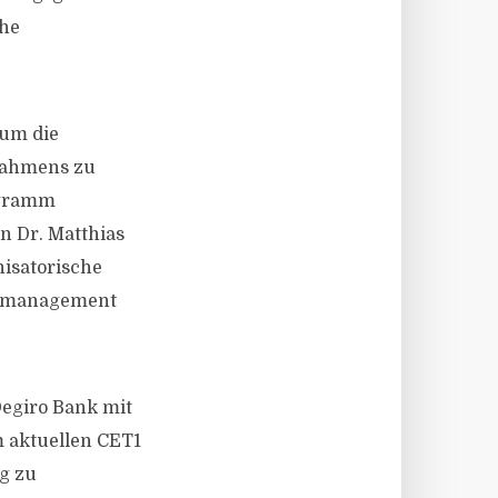
che
 um die
trahmens zu
ogramm
n Dr. Matthias
nisatorische
ikomanagement
Degiro Bank mit
m aktuellen CET1
ig zu