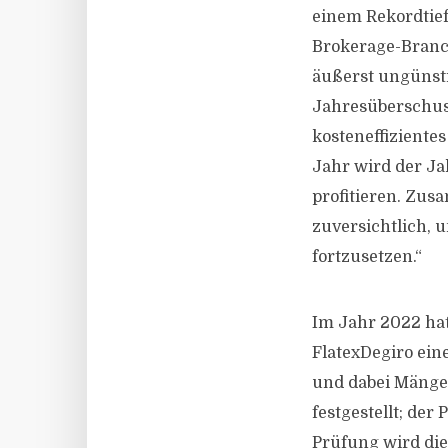
einem Rekordtief
Brokerage-Branch
äußerst ungünst
Jahresüberschuss
kosteneffiziente
Jahr wird der J
profitieren. Zusa
zuversichtlich, 
fortzusetzen.“
Im Jahr 2022 hat
FlatexDegiro ei
und dabei Mänge
festgestellt; de
Prüfung wird di