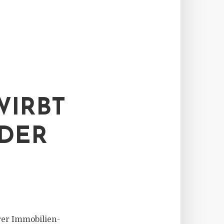
WIRBT
DER
rer Immobilien-