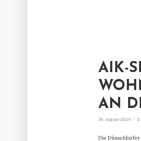
AIK-
WOHN
AN D
26. August 2020
2
Die Düsseldorfer