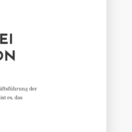
EI
ON
häftsführung der
st es, das