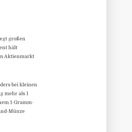
iegt großen
ent hält
um Aktienmarkt
ders bei kleinen
g mehr als 1
einem 1-Gramm-
rrand-Münze