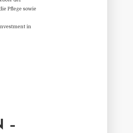
ebote der
ie Pflege sowie
investment in
 –