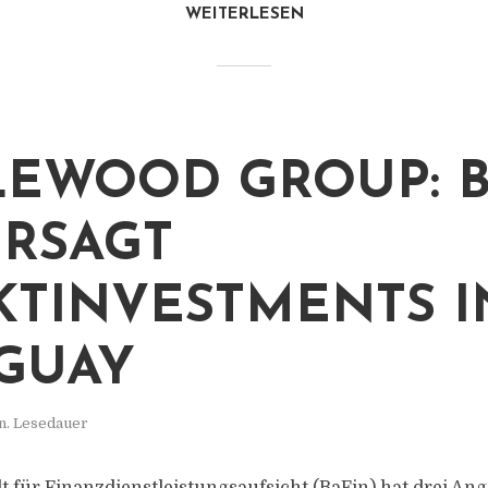
WEITERLESEN
EWOOD GROUP: B
RSAGT
KTINVESTMENTS I
GUAY
n. Lesedauer