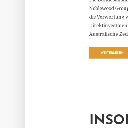
Die Bundesanstal
Noblewood Group
die Verwertung v
Direktinvestment
Australische Ze
WEITERLESEN
INSO