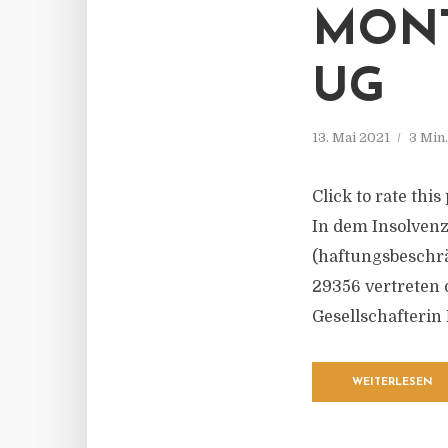
MONT
UG
13. Mai 2021
3 Min
Click to rate thi
In dem Insolven
(haftungsbeschrä
29356 vertreten 
Gesellschafterin
WEITERLESEN