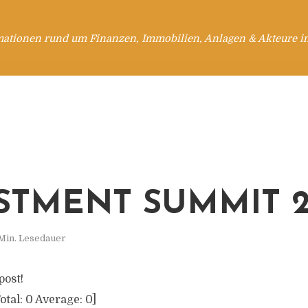
mationen rund um Finanzen, Immobilien, Anlagen & Akteure i
STMENT SUMMIT 2
 Min. Lesedauer
post!
otal:
0
Average:
0
]