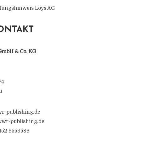
ltungshinweis Loys AG
ONTAKT
GmbH & Co. KG
74
u
r-publishing.de
wr-publishing.de
6152 9553589