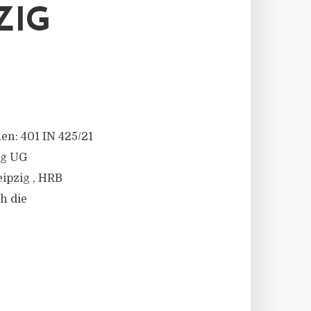
ZIG
hen: 401 IN 425/21
ig UG
eipzig , HRB
h die