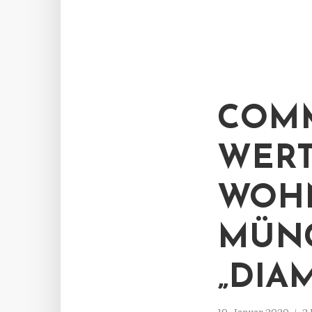
COMM
WER
WOH
MÜN
„DIA