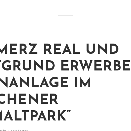
ERZ REAL UND
TGRUND ERWERB
NANLAGE IM
CHENER
MALTPARK“