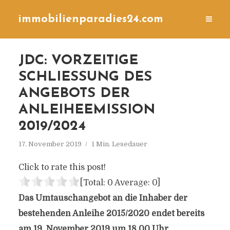
immobilienparadies24.com
JDC: VORZEITIGE
SCHLIESSUNG DES A
NGEBOTS DER A
NLEIHEEMISSION 2
019/2024
17. November 2019
1 Min. Lesedauer
Click to rate this post!
[Total:
0
Average:
0
]
Das Umtauschangebot an die Inhaber der
bestehenden Anleihe 2015/2020 endet bereits
am 19. November 2019 um 18.00 Uhr.