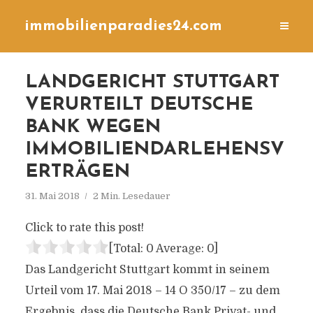
immobilienparadies24.com
LANDGERICHT STUTTGART
VERURTEILT DEUTSCHE
BANK WEGEN
IMMOBILIENDARLEHENSV
ERTRÄGEN
31. Mai 2018
2 Min. Lesedauer
Click to rate this post!
[Total:
0
Average:
0
]
Das Landgericht Stuttgart kommt in seinem
Urteil vom 17. Mai 2018 – 14 O 350/17 – zu dem
Ergebnis, dass die Deutsche Bank Privat- und