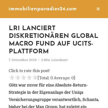
immobilienparadies24.com
LRI LANCIERT
DISKRETIONÄREN GLOBAL
MACRO FUND AUF UCITS-
PLATTFORM
7. Dezember 2019
2 Min. Lesedauer
Click to rate this post!
[Total:
0
Average:
0
]
Götz war zuvor für eine Absolute-Return-
Strategie in der Eigenanlage der Uniqa
Versicherungsgruppe verantwortlich, Schanta,
bisher bei der Man Group, hat zuletzt ein