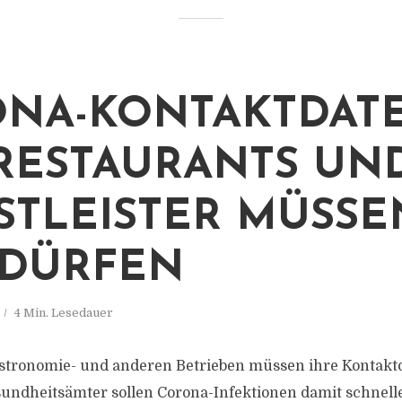
NA-KONTAKTDATE
RESTAURANTS UN
STLEISTER MÜSSE
 DÜRFEN
4 Min. Lesedauer
stronomie- und anderen Betrieben müssen ihre Kontakt
sundheitsämter sollen Corona-Infektionen damit schne