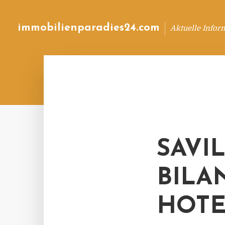
immobilienparadies24.com
Aktuelle Infor
SAVI
BILA
HOTE