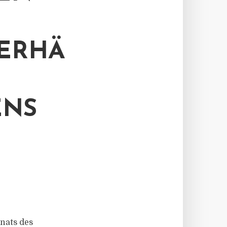
ERHÄ
ENS
nats des