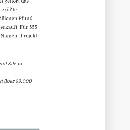
n gehört das
 größte
illionen Pfund.
erkauft. Für 555
m Namen „Projekt
it Sitz in
gt über 39.000