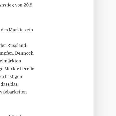
Anstieg von 29,9
n des Marktes ein
der Russland-
dämpfen. Dennoch
ielmärkten
ge Märkte bereits
erfristigen
 dass das
nwägbarkeiten
.