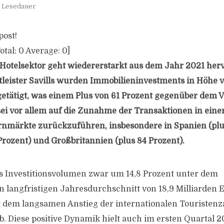
. Lesedauer
post!
otal:
0
Average:
0
]
Hotelsektor geht wiedererstarkt aus dem Jahr 2021 herv
leister Savills wurden Immobilieninvestments in Höhe v
getätigt, was einem Plus von 61 Prozent gegenüber dem V
 sei vor allem auf die Zunahme der Transaktionen in eine
nmärkte zurückzuführen, insbesondere in Spanien (plus
 Prozent) und Großbritannien (plus 84 Prozent).
s Investitionsvolumen zwar um 14,8 Prozent unter dem
langfristigen Jahresdurchschnitt von 18,9 Milliarden 
t dem langsamen Anstieg der internationalen Touristenz
. Diese positive Dynamik hielt auch im ersten Quartal 2