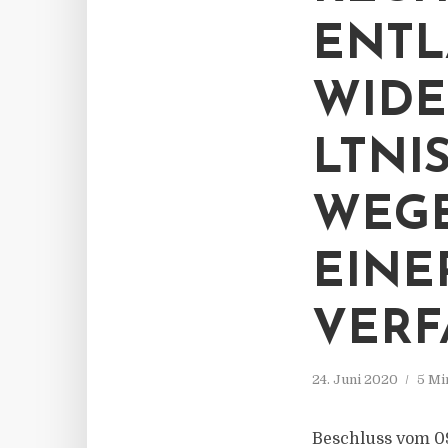
ENTL
WIDE
LTNI
WEGE
EINE
VERF
24. Juni 2020
5 Mi
Beschluss vom 09