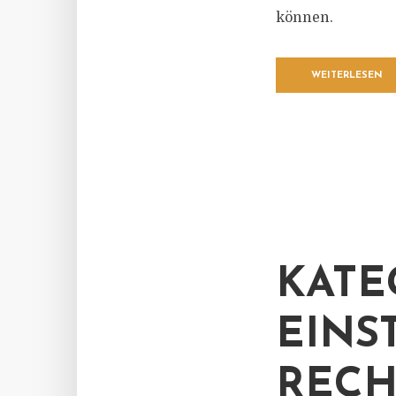
können.
WEITERLESEN
KATE
EINS
RECH