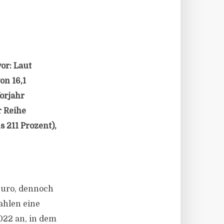
or: Laut
on 16,1
orjahr
r Reihe
 211 Prozent),
Euro, dennoch
ahlen eine
022 an, in dem