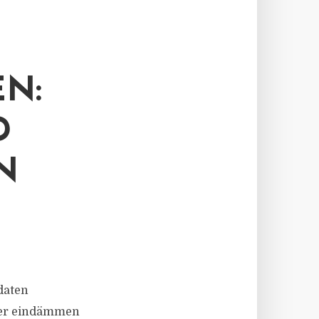
N:
D
N
daten
ller eindämmen