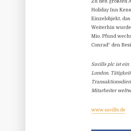
Zu den größten 
Holiday Inn Kens
Einzelobjekt, das
Weiterhin wurde 
Mio. Pfund wechs
Conrad“ den Besit
Savills plc ist e
London. Tätigkei
Transaktionsdien
Mitarbeiter weltw
www.savills.de