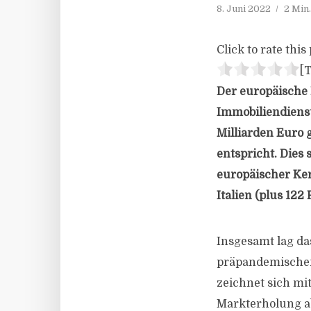
8. Juni 2022
2 Min
Click to rate this 
[T
Der europäische 
Immobiliendienst
Milliarden Euro 
entspricht. Dies
europäischer Ker
Italien (plus 122
Insgesamt lag da
präpandemischen 
zeichnet sich mi
Markterholung ab