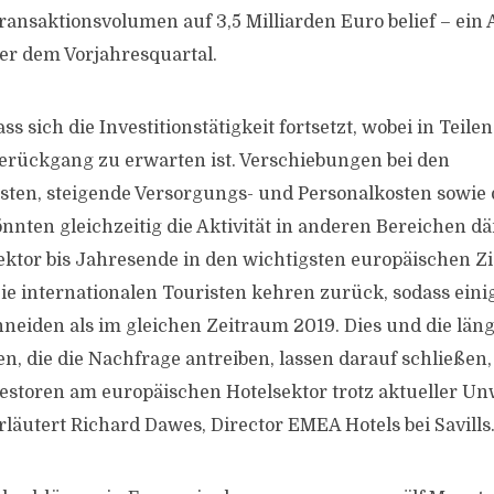
ransaktionsvolumen auf 3,5 Milliarden Euro belief – ein 
er dem Vorjahresquartal.
ss sich die Investitionstätigkeit fortsetzt, wobei in Teile
terückgang zu erwarten ist. Verschiebungen bei den
ten, steigende Versorgungs- und Personalkosten sowie 
nnten gleichzeitig die Aktivität in anderen Bereichen 
Sektor bis Jahresende in den wichtigsten europäischen Z
Die internationalen Touristen kehren zurück, sodass eini
hneiden als im gleichen Zeitraum 2019. Dies und die läng
, die die Nachfrage antreiben, lassen darauf schließen,
vestoren am europäischen Hotelsektor trotz aktueller U
rläutert Richard Dawes, Director EMEA Hotels bei Savills