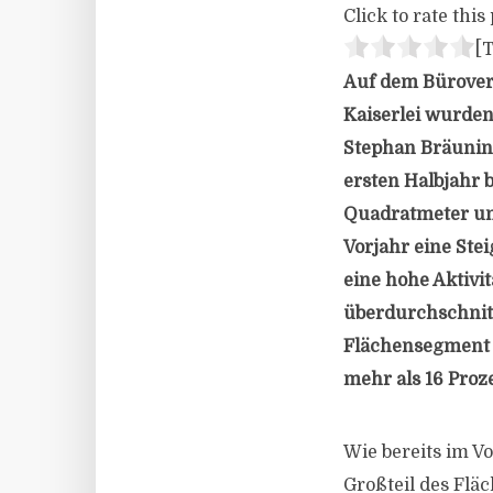
Click to rate this 
[T
Auf dem Bürover
Kaiserlei wurden
Stephan Bräuning,
ersten Halbjahr 
Quadratmeter un
Vorjahr eine Ste
eine hohe Aktivi
überdurchschnitt
Flächensegment b
mehr als 16 Proz
Wie bereits im V
Großteil des Fl