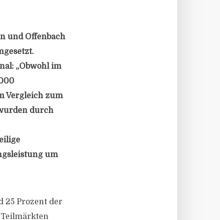
rn und Offenbach
mgesetzt.
onal: „Obwohl im
.000
m Vergleich zum
 wurden durch
eilige
ngsleistung um
d 25 Prozent der
 Teilmärkten