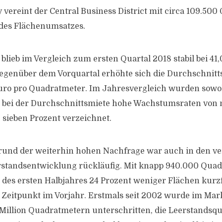
 vereint der Central Business District mit circa 109.50
 des Flächenumsatzes.
blieb im Vergleich zum ersten Quartal 2018 stabil bei 41
egenüber dem Vorquartal erhöhte sich die Durchschnitt
uro pro Quadratmeter. Im Jahresvergleich wurden sowoh
ch bei der Durchschnittsmiete hohe Wachstumsraten von
sieben Prozent verzeichnet.
rund der weiterhin hohen Nachfrage war auch in den v
rstandsentwicklung rückläufig. Mit knapp 940.000 Qua
es ersten Halbjahres 24 Prozent weniger Flächen kurzf
 Zeitpunkt im Vorjahr. Erstmals seit 2002 wurde im Mark
Million Quadratmetern unterschritten, die Leerstandsquo