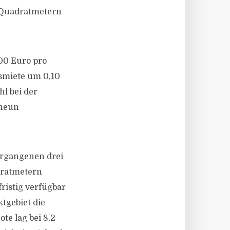
0 Quadratmetern
,00 Euro pro
smiete um 0,10
l bei der
 neun
ergangenen drei
dratmetern
ristig verfügbar
tgebiet die
te lag bei 8,2