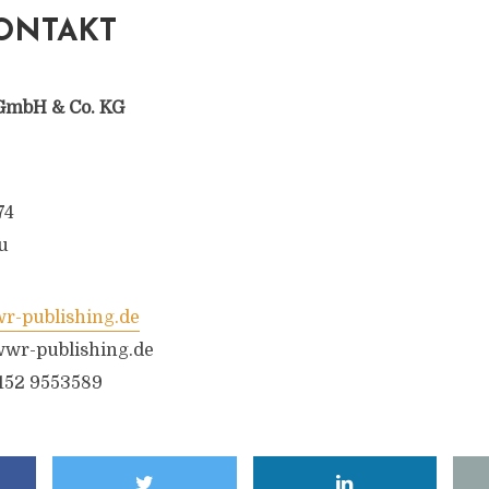
ONTAKT
GmbH & Co. KG
74
u
-publishing.de
wr-publishing.de
6152 9553589