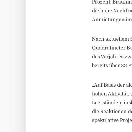
Prozent. Bräuning
die hohe Nachfra
Anmietungen im B
Nach aktuellem 
Quadratmeter Bü
des Vorjahres zw
bereits über 83 P
„Auf Basis der a
hohen Aktivität,
Leerständen, ins
die Reaktionen d
spekulative Proj