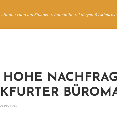
mationen rund um Finanzen, Immobilien, Anlagen & Akteure i
 HOHE NACHFRA
KFURTER BÜROM
 Lesedauer