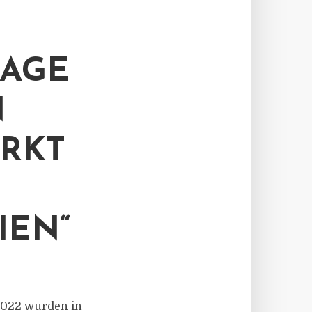
RAGE
N
RKT
IEN“
 2022 wurden in