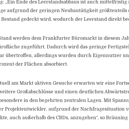
: „Ein Ende des Leerstandsabbaus ist auch mittelfristig n
ge aufgrund der geringen Neubautätigkeit größtenteils
estand gedeckt wird, wodurch der Leerstand direkt beei
Stand werden dem Frankfurter Büromarkt in diesem Jah
rofläche zugeführt. Dadurch wird das geringe Fertigst
ar übertroffen, allerdings wurden durch Eigennutzer 
rozent der Flächen absorbiert.
ktuell am Markt aktiven Gesuche erwarten wir eine Fort
 weitere Großabschlüsse und einen deutlichen Abwärtstr
besondere in den begehrten zentralen Lagen. Mit Spann
er Projektentwickler, aufgrund der Nachfragesituation v
ekte, auch außerhalb des CBDs, anzugehen“, so Bräuning