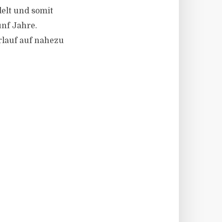
elt und somit
nf Jahre.
rlauf auf nahezu