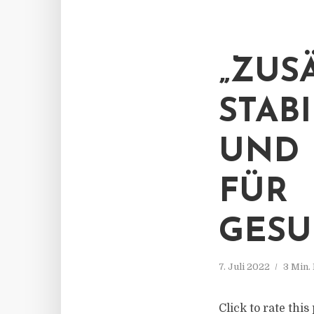
„ZUS
STAB
UND 
FÜR
GESU
7. Juli 2022
3 Min.
Click to rate thi