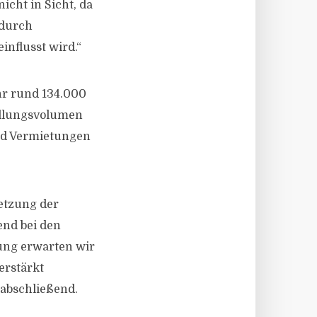
icht in Sicht, da
 durch
nflusst wird.“
r rund 134.000
ellungsvolumen
und Vermietungen
setzung der
end bei den
ung erwarten wir
erstärkt
 abschließend.