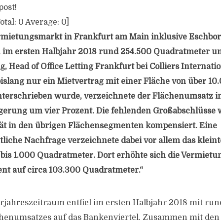
post!
otal:
0
Average:
0
]
mietungsmarkt in Frankfurt am Main inklusive Eschbo
 im ersten Halbjahr 2018 rund 254.500 Quadratmeter u
 Head of Office Letting Frankfurt bei Colliers Internati
bislang nur ein Mietvertrag mit einer Fläche von über 10
terschrieben wurde, verzeichnete der Flächenumsatz i
igerung um vier Prozent. Die fehlenden Großabschlüsse
tät in den übrigen Flächensegmenten kompensiert. Eine
liche Nachfrage verzeichnete dabei vor allem das kleint
is 1.000 Quadratmeter. Dort erhöhte sich die Vermietu
ent auf circa 103.300 Quadratmeter.“
orjahreszeitraum entfiel im ersten Halbjahr 2018 mit run
ächenumsatzes auf das Bankenviertel. Zusammen mit den