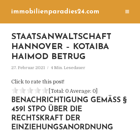
immobilienparadies24.com
STAATSANWALTSCHAFT
HANNOVER – KOTAIBA
HAIMOD BETRUG
27. Februar 2021
4 Min. Lesedauer
Click to rate this post!
[Total:
0
Average:
0
]
BENACHRICHTIGUNG GEMÄSS § 4
59I STPO ÜBER DIE R
ECHTSKRAFT DER E
INZIEHUNGSANORDNUNG