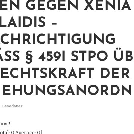
EN GEGEN XENIA
LAIDIS –
CHRICHTIGUNG
S § 459I STPO ÜBE
ECHTSKRAFT DER E
IEHUNGSANORDN
. Lesedauer
post!
otal:
0
Average:
0
]