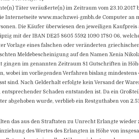
te(n) Täter veräußerte(n) im Zeitraum vom 23.10.2017 
 die Internetseite www.machzwei-gmbh.de Computer an 
sonen. Die Käufer überwiesen den jeweiligen Kaufpreis 
ipzig mit der IBAN DE25 8605 5592 1090 1780 06, welch
ter Vorlage eines falschen oder veränderten griechische
lschten Meldebescheinigung auf den Namen Xenia Nikolai
t gingen im genannten Zeitraum 81 Gutschriften in Höh
in, wobei im vorliegenden Verfahren bislang mindestens 
sst sind. Nach Gelderhalt erfolgte kein Versand der War
 entsprechender Schaden entstanden ist. Da ein Großtei
ter abgehoben wurde, verblieb ein Restguthaben von 2.5
ten das aus den Straftaten zu Unrecht Erlangte wieder 
Einziehung des Wertes des Erlangten in Höhe von insges