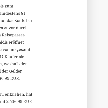
bis zum
mindestens 81
auf das Konto bei
es zuvor durch
n Reisepasses
dis eröffnet
e von insgesamt
47 Käufer als
en, weshalb den
l der Gelder
36,99 EUR.
zu entziehen, hat
amt 2.536,99 EUR