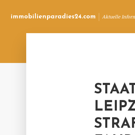
immobilienparadies24.com
Aktuelle Infor
STAA
LEIP
STRA