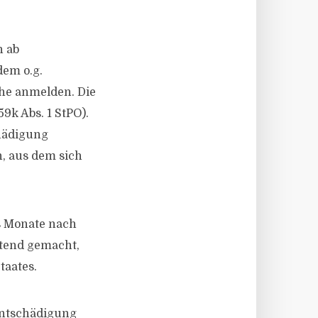
n ab
dem o.g.
he anmelden. Die
9k Abs. 1 StPO).
chädigung
n, aus dem sich
s Monate nach
ltend gemacht,
taates.
Entschädigung