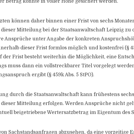
er Betrag konnte in voller Höhe gesichert werden.
etzten können daher binnen einer Frist von sechs Monate
dieser Mitteilung bei der Staatsanwaltschaft Leipzig zu 
re Ansprüche unter Angabe der konkreten Anspruchshö
erhalb dieser Frist formlos möglich und kostenfrei (§ 45
 der Frist besteht weiterhin die Möglichkeit, eine Ents
ings muss dann ein vollstreckbarer Titel vorgelegt werde
gsanspruch ergibt (§ 459k Abs. 5 StPO).
lung durch die Staatsanwaltschaft kann frühestens sech
 dieser Mitteilung erfolgen. Werden Ansprüche nicht ge
entuell beigetriebene Wertersatzbetrag im Eigentum des S
von Sachstandsanfragen abzusehen, da eine vorzeitige 