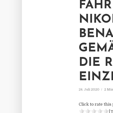
FAHR
NIKO
BENA
GEMÄS
IE R
INZ
24. Juli 2020
2 Min
Click to rate this 
[T