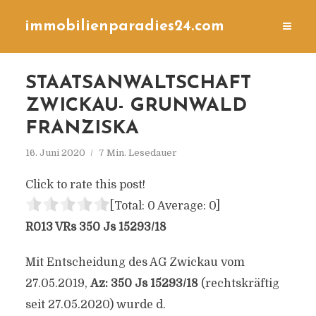
immobilienparadies24.com
STAATSANWALTSCHAFT
ZWICKAU- GRUNWALD
FRANZISKA
16. Juni 2020
7 Min. Lesedauer
Click to rate this post!
[Total:
0
Average:
0
]
R013 VRs 350 Js 15293/18
Mit Entscheidung des AG Zwickau vom
27.05.2019,
Az: 350 Js 15293/18
(rechtskräftig
seit 27.05.2020) wurde d.