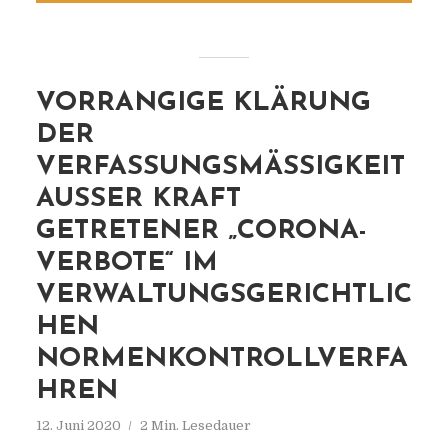
VORRANGIGE KLÄRUNG
DER
VERFASSUNGSMÄSSIGKEIT A
USSER KRAFT GE
TRETENER „CORONA-VE
RBOTE“ IM VE
RWALTUNGSGERICHTLICHE
N NO
RMENKONTROLLVERFAHR
EN
12. Juni 2020
2 Min. Lesedauer