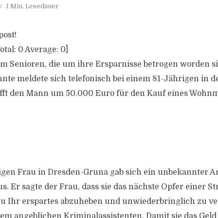
1 Min. Lesedauer
post!
otal:
0
Average:
0
]
um Senioren, die um ihre Ersparnisse betrogen worden si
nte meldete sich telefonisch bei einem 81-Jährigen in d
afft den Mann um 50.000 Euro für den Kauf eines Wohnm
rigen Frau in Dresden-Gruna gab sich ein unbekannter An
s. Er sagte der Frau, dass sie das nächste Opfer einer Stra
azu Ihr erspartes abzuheben und unwiederbringlich zu ver
nem angeblichen Kriminalassistenten, Damit sie das Geld