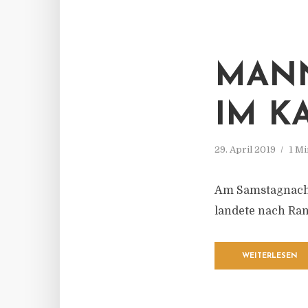
MANN
IM K
29. April 2019
1 Mi
Am Samstagnachm
landete nach Ran
WEITERLESEN