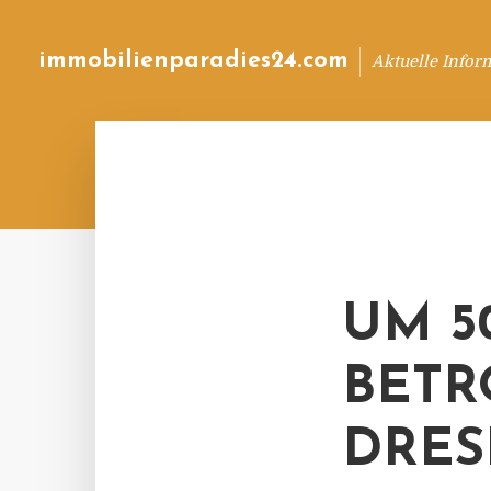
immobilienparadies24.com
Aktuelle Infor
UM 5
BETR
DRE