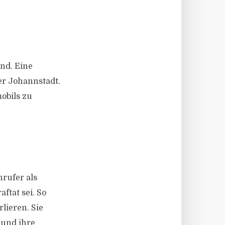
nd. Eine
er Johannstadt.
obils zu
rufer als
ftat sei. So
lieren. Sie
 und ihre