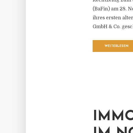
Rechtzeitig zum 
(BaFin) am 28. N
ihres ersten alt
GmbH & Co. gesch
WEITERLESEN
IMMO