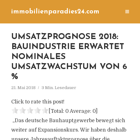
immobilienparadies24.com
UMSATZPROGNOSE 2018:
BAUINDUSTRIE ERWARTET
NOMINALES
UMSATZWACHSTUM VON 6
%
21. Mai 2018
3 Min. Lesedauer
Click to rate this post!
[Total:
0
Average:
0
]
„Das deutsche Bauhauptgewerbe bewegt sich
weiter auf Expansionskurs. Wir haben deshalb
unsere Jahresauftaktprognose über die