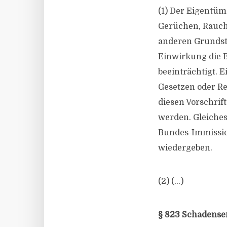
(1) Der Eigentü
Gerüchen, Rauch
anderen Grundstü
Einwirkung die 
beeinträchtigt. E
Gesetzen oder R
diesen Vorschrif
werden. Gleiches
Bundes-Immissio
wiedergeben.
(2) (…)
§ 823 Schadenser