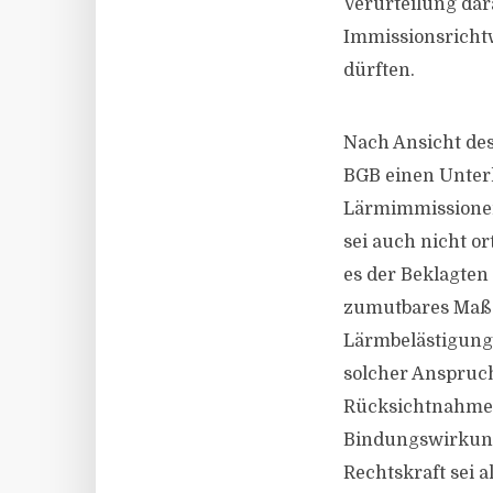
Verurteilung dar
Immissionsrichtw
dürften.
Nach Ansicht des 
BGB einen Unterl
Lärmimmissionen 
sei auch nicht o
es der Beklagten
zumutbares Maß s
Lärmbelästigung 
solcher Anspruch
Rücksichtnahme.
Bindungswirkung f
Rechtskraft sei a