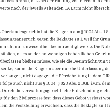
auf beschränkt, dass bei der Haltung von Pferden in dem 
erte nach der jeweils geltenden TA Lärm nicht übersch
Oberlandesgerichts hat die Klägerin aus § 1004 Abs. 1 Sat
assungsanspruch gegen die Beklagte zu 1, weil ihr Gru
nicht nur unwesentlich beeinträchtigt werde. Die Nutz
rtsüblich, da es an der notwendigen behördlichen Geneh
 überlassen bleiben müsse, wie sie die Beeinträchtigung 
enke, könne die Klägerin aber nur die Unterlassung de
verlangen, nicht dagegen die Pferdehaltung in dem Offen
 folge auch nicht aus § 1004, § 823 Abs. 2 BGB i.V.m. de
 Durch die verwaltungsgerichtliche Entscheidung stehe
ür den Zivilprozess fest, dass dieses Gebot verletzt wor
llein die Feststellung erwachsen, dass die Beklagte zu 1 f