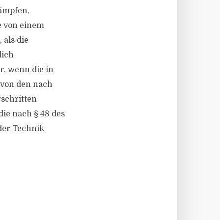
ämpfen,
e von einem
als die
lich
r, wenn die in
 von den nach
schritten
die nach § 48 des
der Technik