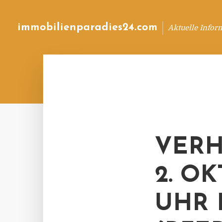
immobilienparadies24.com
Aktuelle Infor
VER
2. O
UHR I