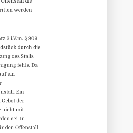
Offenstall die
ritten werden
z 2 i.V.m. § 906
ndstück durch die
ung des Stalls
migung fehle. Da
auf ein
r
stall. Ein
m Gebot der
 nicht mit
den sei. In
ür den Offenstall