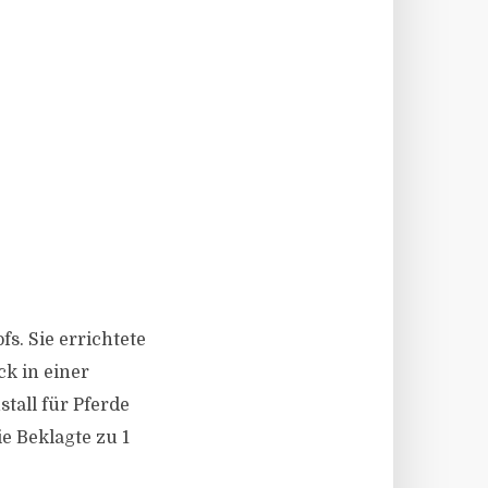
fs. Sie errichtete
k in einer
tall für Pferde
ie Beklagte zu 1