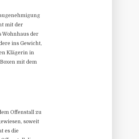
r Baugenehmigung
ht mit der
as Wohnhaus der
dere ins Gewicht,
en Klägerin in
 Boxen mit dem
dem Offenstall zu
gewiesen, soweit
t es die