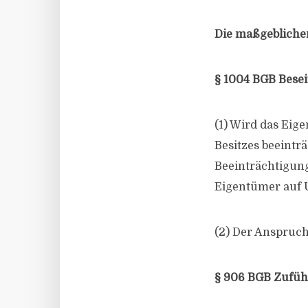
Die maßgeblichen
§ 1004 BGB Bese
(1) Wird das Eig
Besitzes beeintr
Beeinträchtigung
Eigentümer auf 
(2) Der Anspruch
§ 906 BGB Zufüh