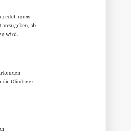
treitet, muss
t anzugeben, ob
en wird.
wirkenden
 die Gläubiger
en