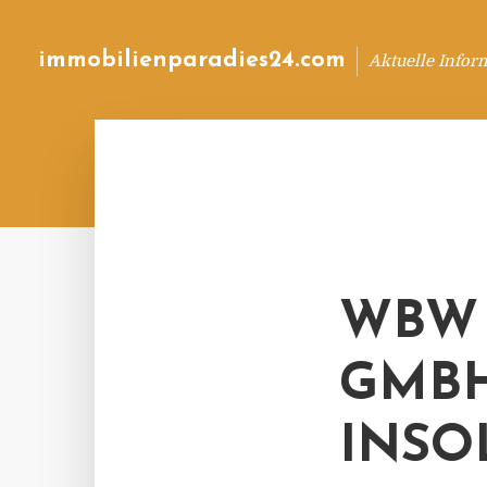
immobilienparadies24.com
Aktuelle Infor
WBW
GMBH
INSO