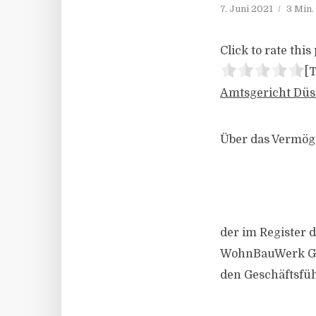
7. Juni 2021
3 Min.
Click to rate this 
[T
Amtsgericht Düss
Über das Vermö
der im Register
WohnBauWerk GmbH
den Geschäftsfüh