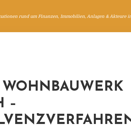
mationen rund um Finanzen, Immobilien, Anlagen & Akteure i
 WOHNBAUWERK
 –
LVENZVERFAHRE