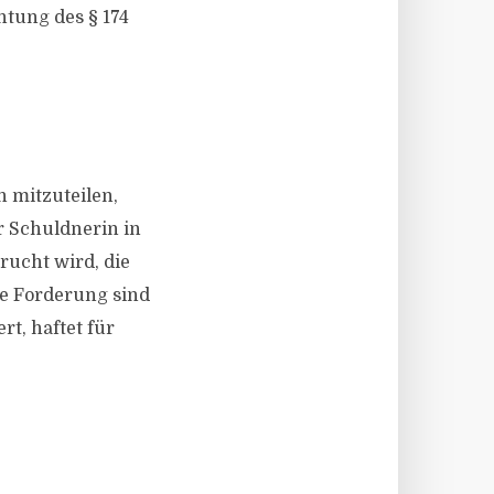
htung des § 174
 mitzuteilen,
r Schuldnerin in
ucht wird, die
te Forderung sind
t, haftet für