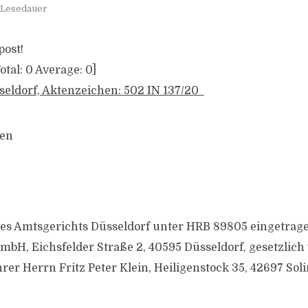
 Lesedauer
post!
otal:
0
Average:
0
]
eldorf, Aktenzeichen: 502 IN 137/20
gen
 des Amtsgerichts Düsseldorf unter HRB 89805 eingetr
, Eichsfelder Straße 2, 40595 Düsseldorf, gesetzlich
rer Herrn Fritz Peter Klein, Heiligenstock 35, 42697 Sol