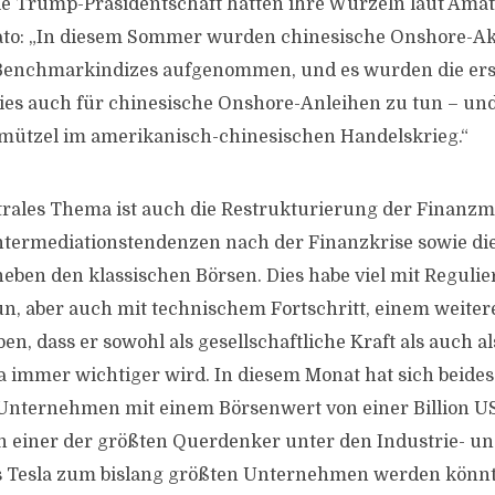
die Trump-Präsidentschaft hätten ihre Wurzeln laut Amat
ato: „In diesem Sommer wurden chinesische Onshore-Akt
 Benchmarkindizes aufgenommen, und es wurden die ers
s auch für chinesische Onshore-Anleihen zu tun – und
mützel im amerikanisch-chinesischen Handelskrieg.“
trales Thema ist auch die Restrukturierung der Finanzm
ntermediationstendenzen nach der Finanzkrise sowie d
neben den klassischen Börsen. Dies habe viel mit Reguli
n, aber auch mit technischem Fortschritt, einem weiter
en, dass er sowohl als gesellschaftliche Kraft als auch al
immer wichtiger wird. In diesem Monat hat sich beides 
Unternehmen mit einem Börsenwert von einer Billion US
 einer der größten Querdenker unter den Industrie- un
s Tesla zum bislang größten Unternehmen werden könnt