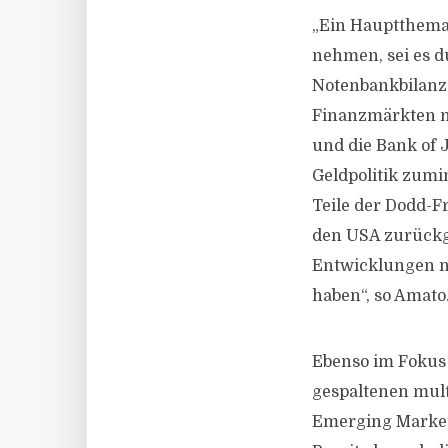
„Ein Hauptthema 
nehmen, sei es d
Notenbankbilanze
Finanzmärkten na
und die Bank of 
Geldpolitik zumi
Teile der Dodd-F
den USA zurückg
Entwicklungen nu
haben“, so Amato
Ebenso im Fokus 
gespaltenen mult
Emerging Market