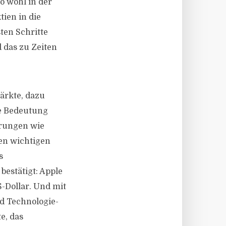
o wohl in der
ien in die
ten Schritte
 das zu Zeiten
ärkte, dazu
ie Bedeutung
erungen wie
en wichtigen
s
bestätigt: Apple
-Dollar. Und mit
d Technologie-
e, das