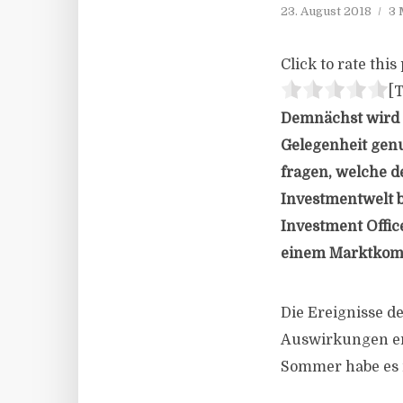
23. August 2018
3 
Click to rate this 
[T
Demnächst wird s
Gelegenheit gen
fragen, welche d
Investmentwelt b
Investment Offi
einem Marktkom
Die Ereignisse d
Auswirkungen ers
Sommer habe es 