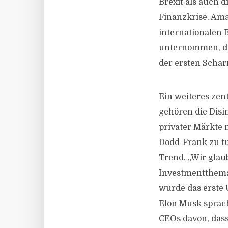
Brexit als auch 
Finanzkrise. Am
internationalen
unternommen, die
der ersten Schar
Ein weiteres zen
gehören die Disi
privater Märkte 
Dodd-Frank zu tu
Trend. „Wir glaub
Investmentthema 
wurde das erste 
Elon Musk sprach
CEOs davon, das