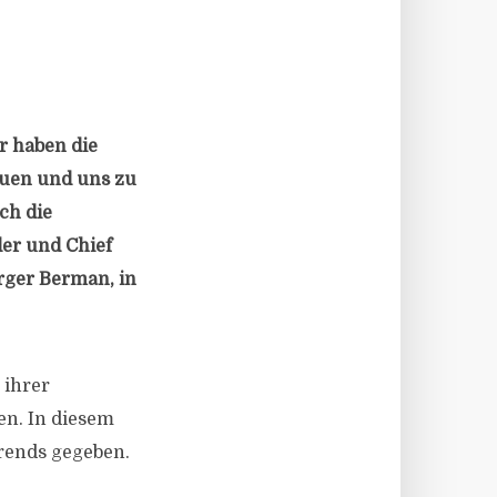
r haben die
auen und uns zu
ch die
der und Chief
rger Berman, in
 ihrer
en. In diesem
rends gegeben.