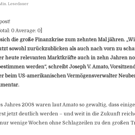
Min. Lesedauer
post!
otal:
0
Average:
0
]
ich die große Finanzkrise zum zehnten Mal jähren. „Wi
utzt sowohl zurückzublicken als auch nach vorn zu sch
er heute relevanten Marktkräfte auch in zehn Jahren no
estimmen werden“, schreibt Joseph V. Amato, Vorsitzen
cer beim US-amerikanischen Vermögensverwalter Neube
mentar.
es Jahres 2008 waren laut Amato so gewaltig, dass einige
t jetzt deutlich werden – und weit in die Zukunft reich
nur wenige Wochen ohne Schlagzeilen zu den großen T