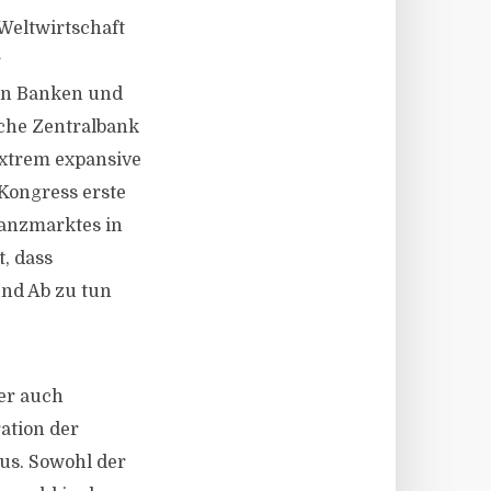
Weltwirtschaft
r
von Banken und
sche Zentralbank
 extrem expansive
Kongress erste
nanzmarktes in
, dass
und Ab zu tun
ber auch
ation der
us. Sowohl der