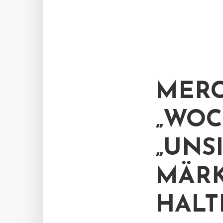
MERC
„WOC
„UNS
MÄRK
HALT