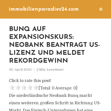
immobilienparadies24.com
BUNQ AUF
EXPANSIONSKURS:
NEOBANK BEANTRAGT US-
LIZENZ UND MELDET
REKORDGEWINN
30. April 2025
2 Min. Lesedauer
Click to rate this post!
[Total:
0
Average:
0
]
Die niederländische Neobank Bunq macht
einen weiteren großen Schritt in Richtung US-
Markt. Das Fintech-Unternehmen hat eine