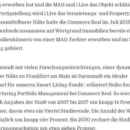
 erworben hat und die MAG und i Live das Objekt schlüss
Fertigstellung wird i Live das Vermietungs- und Prope
nmittelbarer Nähe hatte die Commerz Real im Juli 2019
ienfonds zusammen mit Wertgrund Immobilien bereits 
milienhäusern von einer MAG-Tochter erworben und im 
 gefeiert.
nstadt mit vielen Forschungseinrichtungen, einer dyn
er Nähe zu Frankfurt am Main ist Darmstadt ein idealer
rt für unseren Smart-Living-Fonds“, erläutert Heiko Sz
ucturing Portfolio Management bei Commerz Real. So wuc
 Angaben der Stadt von 2007 bis 2017 um knapp 14 Pro
r, davon etwa ein Viertel Studierende. Die Anzahl der
diglich um knapp vier Prozent. Bis 2030 rechnet die Stad
erungswachstum um etwa sieben Prozent.