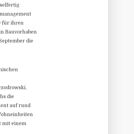
elfertig
rtymanagement
 für ihren
ein Bauvorhaben
September die
amischen
czodrowski,
hs die
zent auf rund
 Wohneinheiten
t mit einem