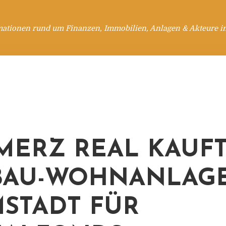
mationen rund um Finanzen, Immobilien, Anlagen & Akteure i
ERZ REAL KAUF
AU-WOHNANLAGE
STADT FÜR