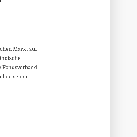
schen Markt auf
ländische
he Fondsverband
ndate seiner