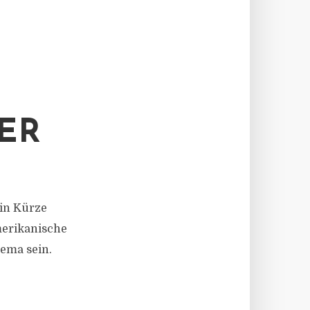
ER
 in Kürze
merikanische
hema sein.