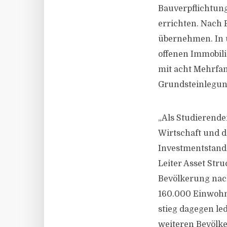
Bauverpflichtung
errichten. Nach 
übernehmen. In u
offenen Immobil
mit acht Mehrfa
Grundsteinlegung
„Als Studierende
Wirtschaft und d
Investmentstando
Leiter Asset Str
Bevölkerung nach
160.000 Einwohne
stieg dagegen le
weiteren Bevölk