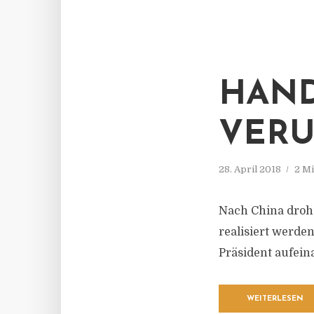
HAND
VERU
28. April 2018
2 Mi
Nach China drohe
realisiert werde
Präsident aufein
WEITERLESEN