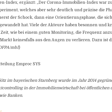
en-Index, ergänzt: „Der Corona-Immobilien-Index war z
xperiment, welches aber sehr deutlich und präzise die Ph
Zuerst der Schock, dann eine Orientierungsphase, die sic
gewandelt hat. Viele der Akteure haben besonnen und kre
r Zeit, wie bei einem guten Monitoring, die Frequenz anz
arkt keinesfalls aus den Augen zu verlieren. Dazu ist 
DFPA/mb1
)
itteilung Emproc SYS
tz im bayerischen Starnberg wurde im Jahr 2014 gegründet
tcontrolling in der Immobilienwirtschaft bei öffentlichen 
wie Banken.