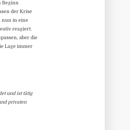
u Beginn
asen der Krise
h nun in eine
ativ reagiert.
upassen, aber die
die Lage immer
 und ist tätig
und privaten