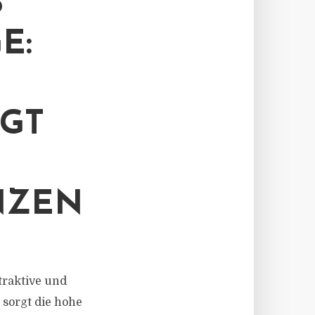
S
E:
IGT
NZEN
ttraktive und
 sorgt die hohe