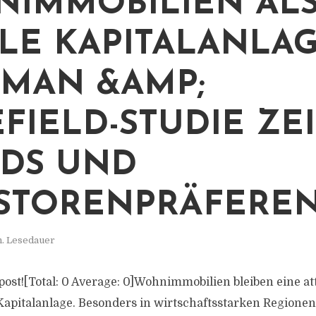
IMMOBILIEN AL
ILE KAPITALANLAG
MAN &AMP;
FIELD-STUDIE ZE
DS UND
STORENPRÄFERE
n. Lesedauer
s post![Total: 0 Average: 0]Wohnimmobilien bleiben eine a
 Kapitalanlage. Besonders in wirtschaftsstarken Regionen