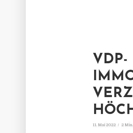
VDP-
IMMO
VERZ
HÖC
11. Mai 2022
2 Min