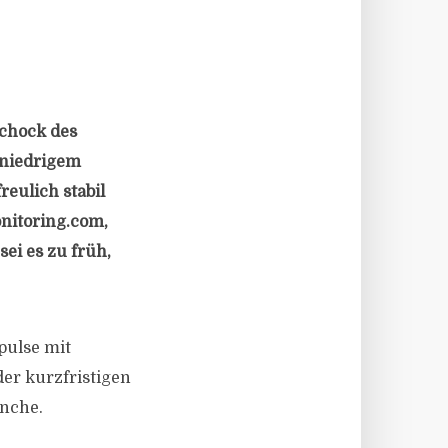
Schock des
 niedrigem
reulich stabil
nitoring.com,
ei es zu früh,
pulse mit
er kurzfristigen
anche.