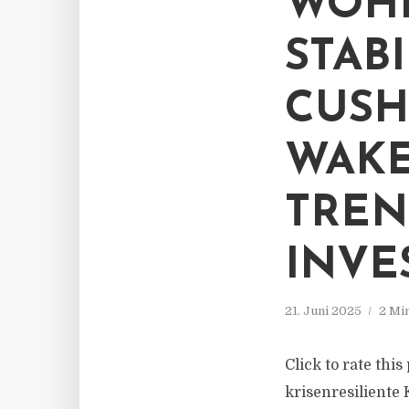
WOHN
STAB
CUSH
WAKE
TREN
INVE
21. Juni 2025
2 Mi
Click to rate thi
krisenresiliente