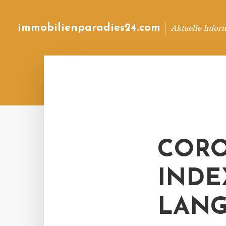
immobilienparadies24.com
Aktuelle Infor
CORO
INDE
LANG