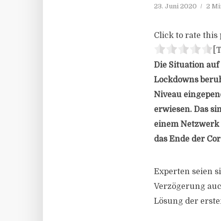
23. Juni 2020
2 Mi
Click to rate this 
[T
Die Situation au
Lockdowns beruh
Niveau eingepende
erwiesen. Das si
einem Netzwerk a
das Ende der Cor
Experten seien si
Verzögerung auch
Lösung der erst