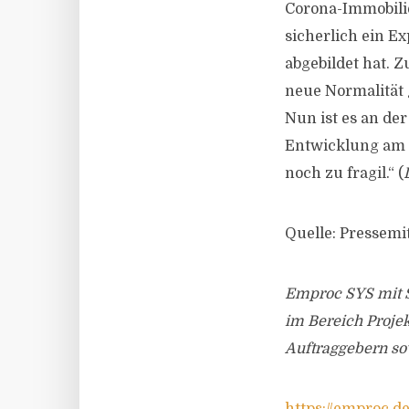
Corona-Immobili
sicherlich ein E
abgebildet hat. 
neue Normalität 
Nun ist es an de
Entwicklung am M
noch zu fragil.“ (
Quelle: Pressem
Emproc SYS mit Si
im Bereich Projek
Auftraggebern so