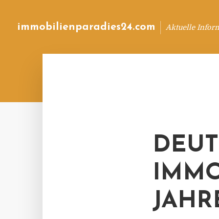
immobilienparadies24.com
Aktuelle Infor
DEUT
IMMO
JAHR