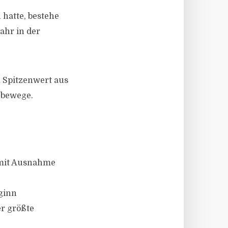
hatte, bestehe
ahr in der
n Spitzenwert aus
s bewege.
 mit Ausnahme
ginn
er größte