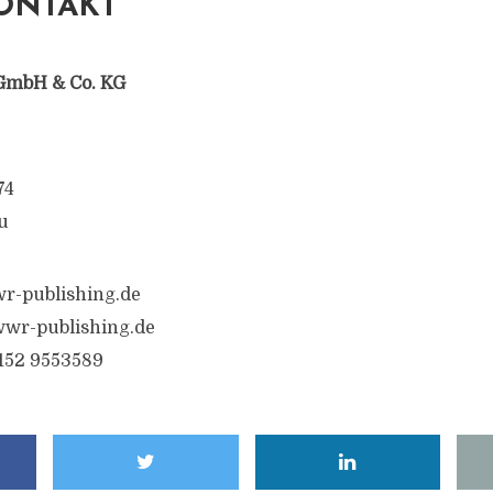
ONTAKT
GmbH & Co. KG
74
u
r-publishing.de
wr-publishing.de
6152 9553589