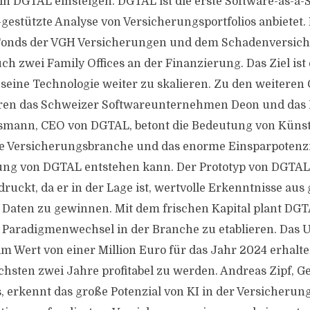
n DGTAL einsteigen. DGTAL ist die erste Software-as-a-
I-gestützte Analyse von Versicherungsportfolios anbietet
 Fonds der VGH Versicherungen und dem Schadenversic
uch zwei Family Offices an der Finanzierung. Das Ziel ist
 seine Technologie weiter zu skalieren. Zu den weiteren 
ren das Schweizer Softwareunternehmen Deon und da
ssmann, CEO von DGTAL, betont die Bedeutung von Künst
die Versicherungsbranche und das enorme Einsparpotenzi
ung von DGTAL entstehen kann. Der Prototyp von DGTAL 
druckt, da er in der Lage ist, wertvolle Erkenntnisse a
 Daten zu gewinnen. Mit dem frischen Kapital plant DGTA
n Paradigmenwechsel in der Branche zu etablieren. Das
im Wert von einer Million Euro für das Jahr 2024 erhalte
chsten zwei Jahre profitabel zu werden. Andreas Zipf, G
s, erkennt das große Potenzial von KI in der Versicheru