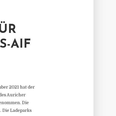
FÜR
-AIF
ember 2021 hat der
 des Auricher
 genommen. Die
. Die Ladeparks