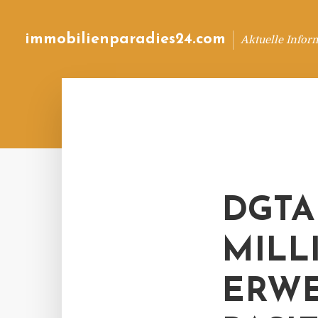
immobilienparadies24.com
Aktuelle Infor
DGTA
MILL
ERWE