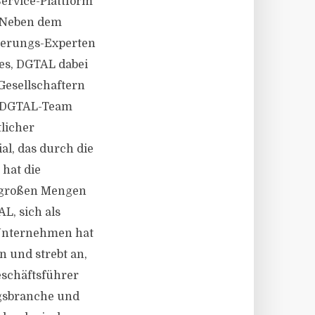
Service-Plattform
. Neben dem
herungs-Experten
 es, DGTAL dabei
Gesellschaftern
s DGTAL-Team
licher
al, das durch die
hat die
us großen Mengen
L, sich als
 Unternehmen hat
n und strebt an,
eschäftsführer
ngsbranche und