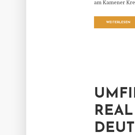
am Kamener Kreuz
WEITERLESEN
UMFI
REAL
DEUT