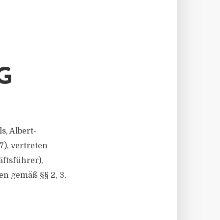
G
, Albert-
), vertreten
ftsführer),
en gemäß §§ 2, 3,