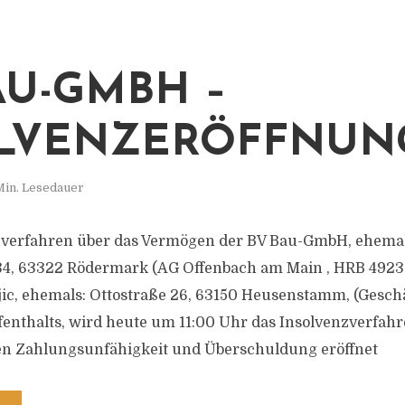
AU-GMBH –
LVENZERÖFFNUN
Min. Lesedauer
zverfahren über das Vermögen der BV Bau-GmbH, ehemals
34, 63322 Rödermark (AG Offenbach am Main , HRB 49237
jic, ehemals: Ottostraße 26, 63150 Heusenstamm, (Geschä
nthalts, wird heute um 11:00 Uhr das Insolvenzverfahr
gen Zahlungsunfähigkeit und Überschuldung eröffnet