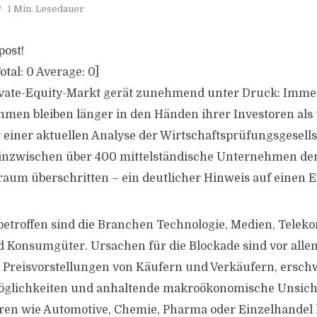
1 Min. Lesedauer
post!
otal:
0
Average:
0
]
ivate-Equity-Markt gerät zunehmend unter Druck: Imm
hmen bleiben länger in den Händen ihrer Investoren als
 einer aktuellen Analyse der Wirtschaftsprüfungsgesell
inzwischen über 400 mittelständische Unternehmen den
raum überschritten – ein deutlicher Hinweis auf einen E
betroffen sind die Branchen Technologie, Medien, Tele
 Konsumgüter. Ursachen für die Blockade sind vor alle
 Preisvorstellungen von Käufern und Verkäufern, ersch
glichkeiten und anhaltende makroökonomische Unsiche
oren wie Automotive, Chemie, Pharma oder Einzelhande