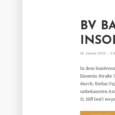
BV B
INSO
18. Januar 2019
2 
In dem Insolven
Einstein-Straße 
durch: Stefan Vu
unbekannten Aufe
11, 16ff InsO we