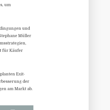
us, um
bedingungen und
 Stephane Müller
sstrategien,
t für Käufer
planten Exit-
erbesserung der
gen am Markt ab.