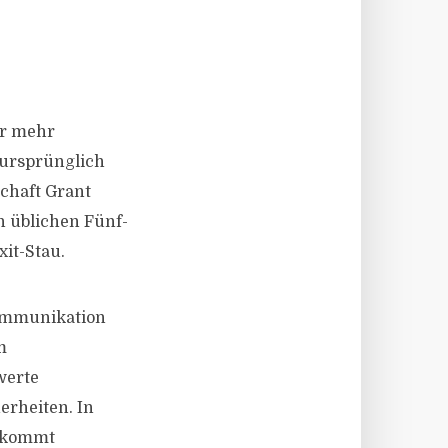
er mehr
 ursprünglich
schaft Grant
 üblichen Fünf-
xit-Stau.
kommunikation
m
werte
rheiten. In
l kommt