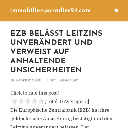
immobilienparadies24.com
EZB BELÄSST LEITZINS
UNVERÄNDERT UND
VERWEIST AUF
ANHALTENDE
UNSICHERHEITEN
13. Februar 2026
1 Min. Lesedauer
Click to rate this post!
[Total:
0
Average:
0
]
Die Europäische Zentralbank (EZB) hat ihre
geldpolitische Ausrichtung bestätigt und den
Leitzins unverändert belassen. Der