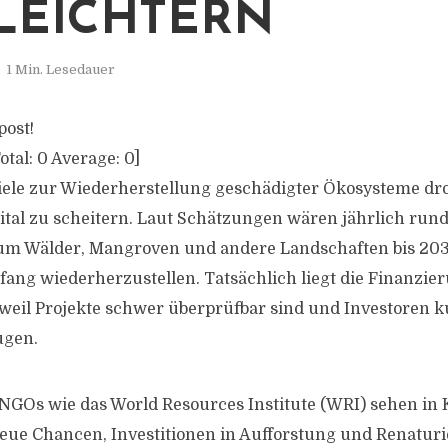
LEICHTERN
1 Min. Lesedauer
post!
otal:
0
Average:
0
]
Ziele zur Wiederherstellung geschädigter Ökosysteme d
al zu scheitern. Laut Schätzungen wären jährlich rund
, um Wälder, Mangroven und andere Landschaften bis 20
ang wiederherzustellen. Tatsächlich liegt die Finanzie
weil Projekte schwer überprüfbar sind und Investoren ku
ugen.
GOs wie das World Resources Institute (WRI) sehen in 
 neue Chancen, Investitionen in Aufforstung und Renatur