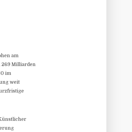
rohen am
 269 Milliarden
30 im
rung weit
rzfristige
Künstlicher
ierung