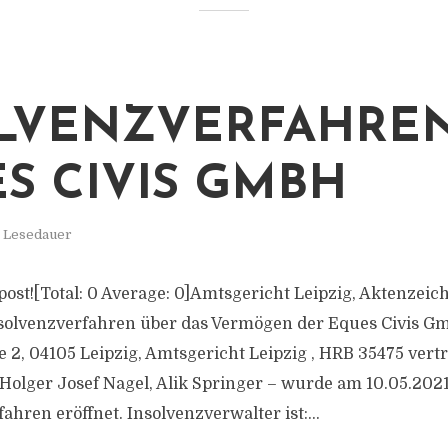
LVENZVERFAHREN
S CIVIS GMBH
. Lesedauer
s post![Total: 0 Average: 0]Amtsgericht Leipzig, Aktenzeic
nsolvenzverfahren über das Vermögen der Eques Civis G
2, 04105 Leipzig, Amtsgericht Leipzig , HRB 35475 vert
Holger Josef Nagel, Alik Springer – wurde am 10.05.202
ahren eröffnet. Insolvenzverwalter ist:...