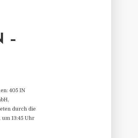
 –
hen: 405 IN
mbH,
reten durch die
1 um 13:45 Uhr