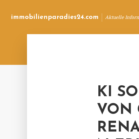
immobilienparadies24.com
Aktuelle Infor
KI S
VON 
RENA