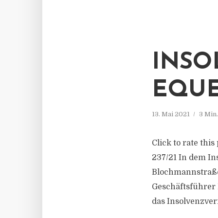
INSO
EQUE
13. Mai 2021
3 Min
Click to rate thi
237/21 In dem I
Blochmannstraße 
Geschäftsführer 
das Insolvenzverf