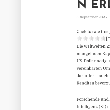
N ER
6. September 2025
Click to rate this 
[T
Die weltweiten 
mangelnden Kapit
US-Dollar nötig
vereinbarten Umf
darunter – auch 
Renditen bevorz
Forschende und N
Intelligenz (KI)