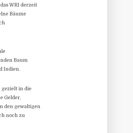
 das WRI derzeit
zelne Bäume
ich
ale
senden Baum
d Indien.
gezielt in die
e Gelder,
um den gewaltigen
ch noch zu