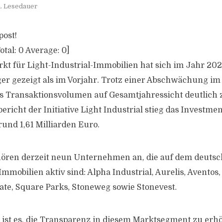
. Lesedauer
post!
otal:
0
Average:
0
]
kt für Light-Industrial-Immobilien hat sich im Jahr 20
er gezeigt als im Vorjahr. Trotz einer Abschwächung im
as Transaktionsvolumen auf Gesamtjahressicht deutlich 
ericht der Initiative Light Industrial stieg das Invest
rund 1,61 Milliarden Euro.
ehören derzeit neun Unternehmen an, die auf dem deuts
Immobilien aktiv sind: Alpha Industrial, Aurelis, Aventos,
ate, Square Parks, Stoneweg sowie Stonevest.
ive ist es, die Transparenz in diesem Marktsegment zu er