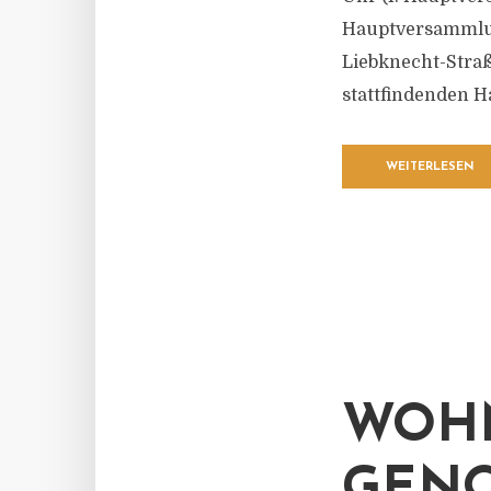
Hauptversammlun
Liebknecht-Straß
stattfindenden 
WEITERLESEN
WOH
GENO