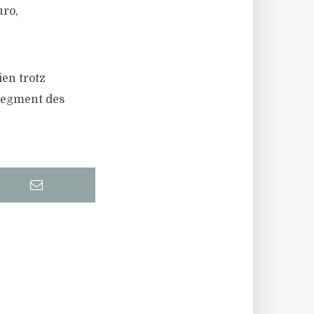
uro,
ien trotz
 Segment des