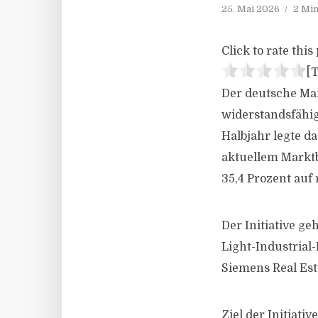
25. Mai 2026
2 Min
Click to rate this 
[T
Der deutsche Mar
widerstandsfähig
Halbjahr legte d
aktuellem Marktb
35,4 Prozent auf 
Der Initiative g
Light-Industrial-
Siemens Real Est
Ziel der Initiat