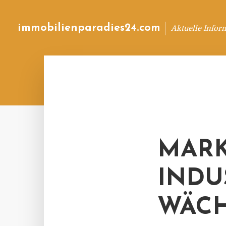
immobilienparadies24.com
Aktuelle Infor
MARK
INDU
WÄCH