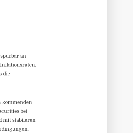
 spürbar an
nflationsraten,
s die
 im kommenden
curities bei
mit stabileren
bedingungen.