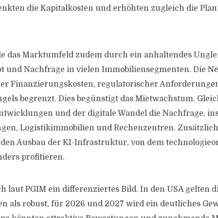
enkten die Kapitalkosten und erhöhten zugleich die Pla
de das Marktumfeld zudem durch ein anhaltendes Ungle
t und Nachfrage in vielen Immobiliensegmenten. Die Ne
oher Finanzierungskosten, regulatorischer Anforderunge
gels begrenzt. Dies begünstigt das Mietwachstum. Gleich
twicklungen und der digitale Wandel die Nachfrage, i
en, Logistikimmobilien und Rechenzentren. Zusätzlic
den Ausbau der KI-Infrastruktur, von dem technologieor
ders profitieren.
ch laut PGIM ein differenziertes Bild. In den USA gelten d
n als robust, für 2026 und 2027 wird ein deutliches 