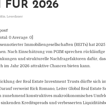
 FÜR 2026
Min. Lesedauer
post!
otal:
0
Average:
0
]
sennotierter Immobiliengesellschaften (REITs) hat 2025
n. Nach Einschätzung von PGIM sprechen rückläufige I
nkungen und strukturelle Nachfragefaktoren dafür, das
h im Jahr 2026 attraktive Chancen bieten kann.
wicklung der Real Estate Investment Trusts dürfte sich
Darauf verweist Rick Romano, Leiter Global Real Estate Se
ein zunehmend konstruktives makroökonomisches Umfeld 
 sinkenden Kreditspreads und verbesserten Liquiditäts