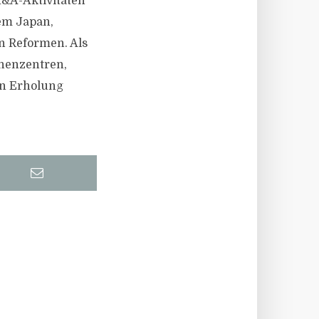
&A-Aktivitäten
rem Japan,
n Reformen. Als
henzentren,
en Erholung