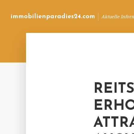
immobilienparadies24.com
Aktuelle Infor
REIT
ERHO
ATTR