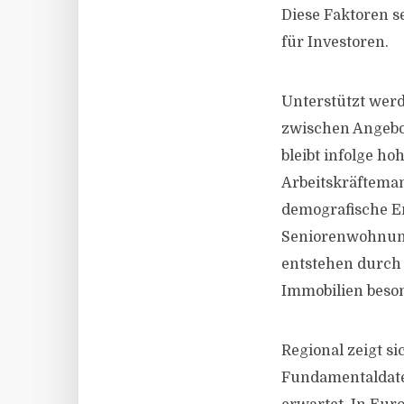
Diese Faktoren s
für Investoren.
Unterstützt wer
zwischen Angebo
bleibt infolge h
Arbeitskräfteman
demografische En
Seniorenwohnung
entstehen durch 
Immobilien beson
Regional zeigt si
Fundamentaldate