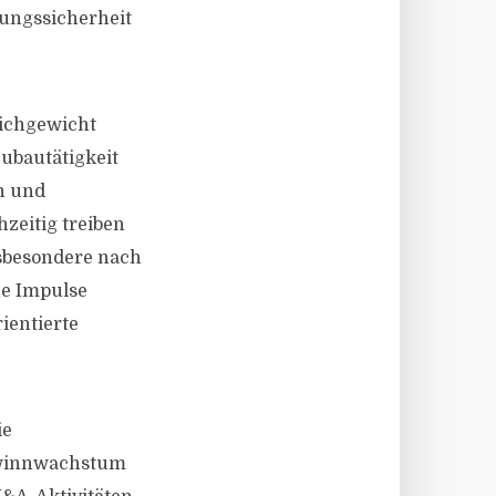
nungssicherheit
ichgewicht
ubautätigkeit
n und
zeitig treiben
nsbesondere nach
he Impulse
ientierte
ie
Gewinnwachstum