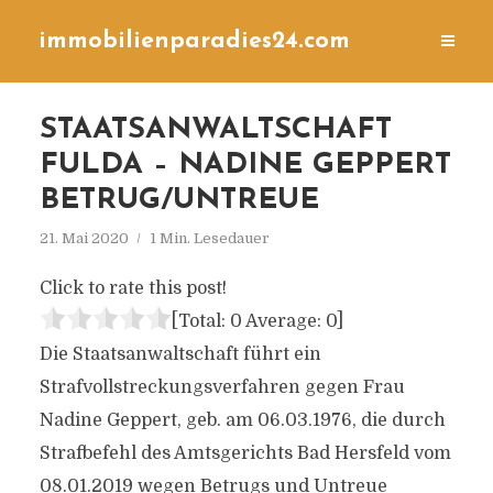
immobilienparadies24.com
STAATSANWALTSCHAFT
FULDA – NADINE GEPPERT
BETRUG/UNTREUE
21. Mai 2020
1 Min. Lesedauer
Click to rate this post!
[Total:
0
Average:
0
]
Die Staatsanwaltschaft führt ein
Strafvollstreckungsverfahren gegen Frau
Nadine Geppert, geb. am 06.03.1976, die durch
Strafbefehl des Amtsgerichts Bad Hersfeld vom
08.01.2019 wegen Betrugs und Untreue